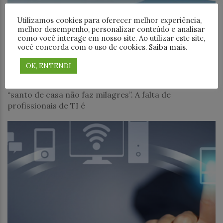
Negócios
Utilizamos cookies para oferecer melhor experiência,
melhor desempenho, personalizar conteúdo e analisar
como você interage em nosso site. Ao utilizar este site,
Déficit de Profissionais de TI: Como a
você concorda com o uso de cookies.
Saiba mais
.
Capacitação pode ser a Solução
OK, ENTENDI
Na área de Tecnologia da Informação (TI), o
problema vai muito além da famosa crença de que
“santo de casa não faz milagres”. A falta de
profissionais de TI é