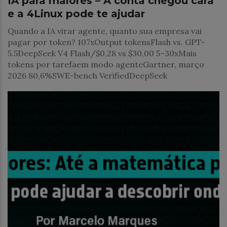
IA para maiores – A conta chegou cara
e a 4Linux pode te ajudar
Quando a IA virar agente, quanto sua empresa vai
pagar por token? 107xOutput tokensFlash vs. GPT-
5.5DeepSeek V4 Flash/$0,28 vs $30,00 5–30xMais
tokens por tarefaem modo agenteGartner, março
2026 80,6%SWE-bench VerifiedDeepSeek