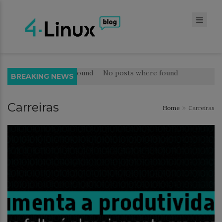
No posts where found
No posts where found
BREAKING NEWS
Carreiras
Home
Carreiras