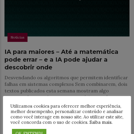
Notícias
IA para maiores – Até a matemática
pode errar – e a IA pode ajudar a
descobrir onde
Desvendando os algoritmos que permitem identificar
falhas em sistemas complexos Sem combinarem, dois
textos publicados esta semana mostram algo
surpreendente: até provas matemáticas podem ter
falhas escondidas. E talvez a
Utilizamos cookies para oferecer melhor experiência,
melhor desempenho, personalizar conteúdo e analisar
como você interage em nosso site. Ao utilizar este site,
você concorda com o uso de cookies.
Saiba mais
.
OK, ENTENDI