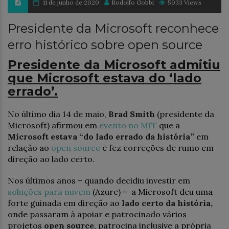
11 de junho de 2020
Rodolfo Gobbi
5033 Views
Presidente da Microsoft reconhece
erro histórico sobre open source
Presidente da Microsoft admitiu
que Microsoft estava do ‘lado
errado’.
No último dia 14 de maio,
Brad Smith
(presidente da
Microsoft) afirmou em
evento no MIT
que a
Microsoft
estava “do lado errado da história”
em
relação ao
open source
e fez correções de rumo em
direção ao lado certo.
Nos últimos anos – quando decidiu investir em
soluções para nuvem
(Azure) – a Microsoft deu uma
forte guinada em direção ao
lado certo da história,
onde passaram à apoiar e patrocinado vários
projetos
open source
, patrocina inclusive a própria