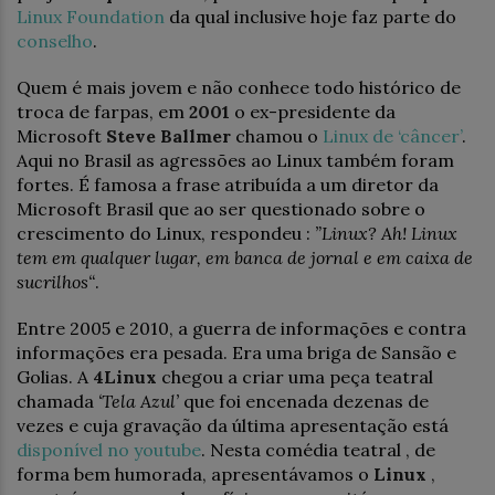
Linux Foundation
da qual inclusive hoje faz parte do
conselho
.
Quem é mais jovem e não conhece todo histórico de
troca de farpas, em
2001
o ex-presidente da
Microsoft
Steve Ballmer
chamou o
Linux de ‘câncer’
.
Aqui no Brasil as agressões ao Linux também foram
fortes. É famosa a frase atribuída a um diretor da
Microsoft Brasil que ao ser questionado sobre o
crescimento do Linux, respondeu :
”Linux? Ah! Linux
tem em qualquer lugar, em banca de jornal e em caixa de
sucrilhos“
.
Entre 2005 e 2010, a guerra de informações e contra
informações era pesada. Era uma briga de Sansão e
Golias. A
4Linux
chegou a criar uma peça teatral
chamada
‘Tela Azul’
que foi encenada dezenas de
vezes e cuja gravação da última apresentação está
disponível no youtube
. Nesta comédia teatral , de
forma bem humorada, apresentávamos o
Linux
,