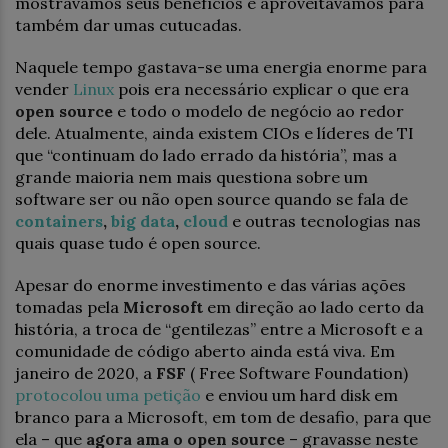
mostrávamos seus benefícios e aproveitávamos para
também dar umas cutucadas.
Naquele tempo gastava-se uma energia enorme para
vender
Linux
pois era necessário explicar o que era
open source
e todo o modelo de negócio ao redor
dele. Atualmente, ainda existem CIOs e líderes de TI
que “continuam do lado errado da história”, mas a
grande maioria nem mais questiona sobre um
software ser ou não open source quando se fala de
containers
,
big data
,
cloud
e outras tecnologias nas
quais quase tudo é open source.
Apesar do enorme investimento e das várias ações
tomadas pela
Microsoft
em direção ao lado certo da
história, a troca de “gentilezas” entre a Microsoft e a
comunidade de código aberto ainda está viva. Em
janeiro de 2020, a
FSF
( Free Software Foundation)
protocolou uma petição
e enviou um hard disk em
branco para a Microsoft, em tom de desafio, para que
ela – que
agora ama o open source
– gravasse neste