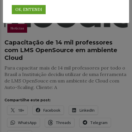
OK, ENTENDI
Notícias
Capacitação de 14 mil professores
com LMS OpenSource em ambiente
Cloud
Para capacitar mais de 14 mil professores por todo o
Brasil a Instituição decidiu utilizar de uma ferramenta
de LMS OpenSouce em um ambiente de Cloud com
Auto-Scaling. Cliente: A
Compartilhe este post:
18+
Facebook
LinkedIn
WhatsApp
Threads
Telegram