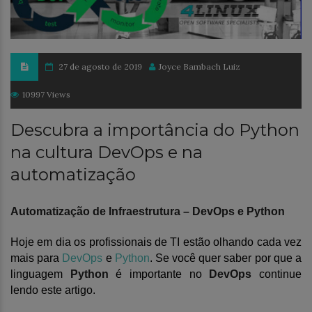
27 de agosto de 2019
Joyce Bambach Luiz
10997 Views
Descubra a importância do Python
na cultura DevOps e na
automatização
Automatização de
I
nfraestrutura – Dev
O
ps e Python
Hoje em dia os profissionais de TI estão olhando cada vez
mais para
DevOps
e
Python
. Se você quer saber por que a
linguagem
Python
é importante no
DevOps
continue
lendo este artigo.