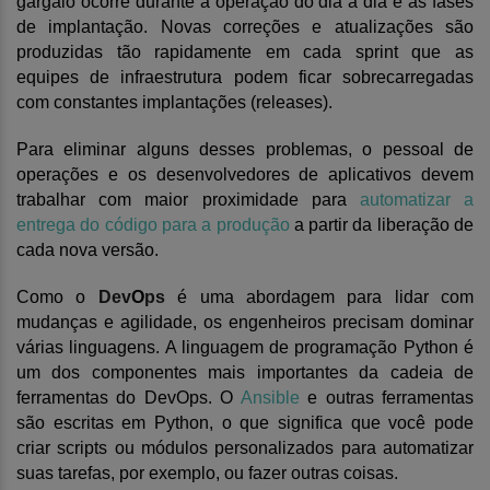
gargalo ocorre durante a operação do dia a dia e as fases
de implantação. Novas correções e atualizações são
produzidas tão rapidamente em cada sprint que as
equipes de infraestrutura podem ficar sobrecarregadas
com constantes implantações (releases).
Para eliminar alguns desses problemas, o pessoal de
operações e os desenvolvedores de aplicativos devem
trabalhar com maior proximidade para
automatizar a
entrega do código para a produção
a partir da liberação de
cada nova versão.
Como o
Dev
O
ps
é uma abordagem para lidar com
mudanças e agilidade, os engenheiros precisam dominar
vári
as linguagens
. A linguagem de programação Python é
um dos
componentes mais importantes da cadeia de
ferramentas do Dev
O
ps
. O
Ansible
e outras ferramentas
são escritas em Python, o que significa que você pode
criar scripts ou módulos personalizados para automatizar
suas tarefas, por exemplo, ou fazer outras coisas.