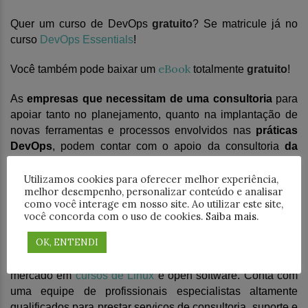
Quer um curso de Dev
O
ps
gratuito
?
Se matricule
já
no
curso
DevOps Essentials
!
eBook
Você também pode baixar um
totalmente
gratuito
!
A
s
empresas que necessitam de uma consultoria
para
apoiar tanto no planejamento, quanto na implantação de
novas ferramentas e processos envolvidos nas
práticas
DevOps
, podem contar com o apoio da
consultoria
da
4Linux
, para as mais
diversas etapas que se encontram e
tecnologias que
estão sendo adotadas
.
Utilizamos cookies para oferecer melhor experiência,
melhor desempenho, personalizar conteúdo e analisar
como você interage em nosso site. Ao utilizar este site,
4Linux
você concorda com o uso de cookies.
Saiba mais
.
OK, ENTENDI
A
4Linux
é uma empresa referência em serviços de
tecnologia da informação, sendo líder e referência de
mercado em
cursos de Linux
e open software. Conta com
uma equipe de profissionais especialistas altamente
qualificados para prestar serviços de consultoria, suporte e