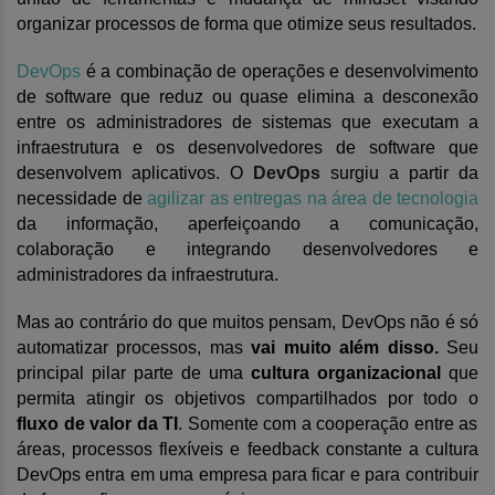
organizar processos de forma que otimize seus resultados.
DevOps
é a combinação de operações e desenvolvimento
de software que reduz ou quase elimina a desconexão
entre os administradores de sistemas que executam a
infraestrutura e os desenvolvedores de software que
desenvolvem aplicativos. O
DevOps
surgiu a partir da
necessidade de
agilizar as entregas na área de tecnologia
da informação, aperfeiçoando a comunicação,
colaboração e integrando desenvolvedores e
administradores da infraestrutura.
Mas a
o contrário do que muitos pensam,
Dev
O
ps
não é só
automatizar processos,
mas
vai muito além disso.
S
eu
principal pilar parte de uma
cultura organizacional
que
permita atingir os objetivos compartilhados por todo o
fluxo de valor da TI
.
Somente com a cooperação entre as
áreas, processo
s
flexívei
s e feedback constante
a cultura
Dev
O
ps entra em uma empresa para ficar e para contribuir