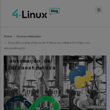
Home
Desenvolvimento
Descubra a importância do Python na cultura DevOps e na
automatização