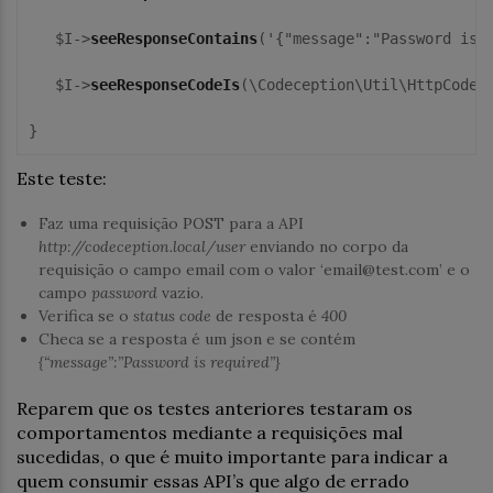
   $I->
seeResponseContains
('{"message":"Password is r
   $I->
seeResponseCodeIs
(\Codeception\Util\HttpCode::
}
Este teste:
Faz uma requisição POST para a API
http://codeception.local/user
enviando no corpo da
requisição o campo email com o valor ‘email@test.com’ e o
campo
password
vazio.
Verifica se o
status code
de resposta é
400
Checa se a resposta é um json e se contém
{“message”:”Password is required”}
Reparem que os testes anteriores testaram os
comportamentos mediante a requisições mal
sucedidas, o que é muito importante para indicar a
quem consumir essas API’s que algo de errado