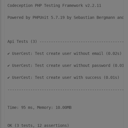
Codeception PHP Testing Framework v2.2.11

Powered by PHPUnit 5.7.19 by Sebastian Bergmann and c
Api Tests (3) ---------------------------------------
✔ UserCest: Test create user without email (0.02s)

✔ UserCest: Test create user without password (0.01s)
✔ UserCest: Test create user with success (0.01s)

-----------------------------------------------------
Time: 95 ms, Memory: 10.00MB
