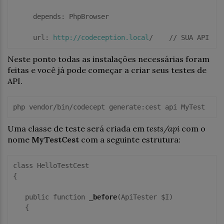
     depends: PhpBrowser

     url: 
http://codeception.local
/    // SUA API
Neste ponto todas as instalações necessárias foram
feitas e você já pode começar a criar seus testes de
API.
php vendor/bin/codecept generate:cest api MyTest
Uma classe de teste será criada em
tests/api
com o
nome
MyTestCest
com a seguinte estrutura:
class HelloTestCest

{

   public function 
_before
(ApiTester $I)

   {
