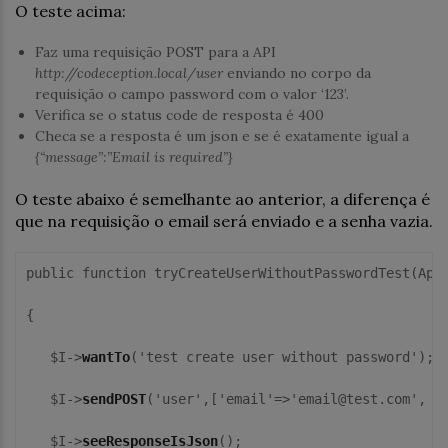
O teste acima:
Faz uma requisição POST para a API
http://codeception.local/user
enviando no corpo da
requisição o campo password com o valor ‘123’.
Verifica se o status code de resposta é 400
Checa se a resposta é um json e se é exatamente igual a
{“message”:”Email is required”}
O teste abaixo é semelhante ao anterior, a diferença é
que na requisição o email será enviado e a senha vazia.
public function tryCreateUserWithoutPasswordTest(ApiT
{

   $I->
wantTo
('test create user without password');

   $I->
sendPOST
('user',['email'=>'email@test.com', 'p
   $I->
seeResponseIsJson
();
