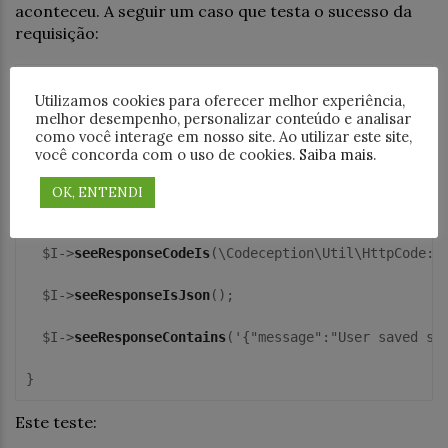
aconteceu. A seguir um caso que testa o sucesso da
requisição:
public function tryCreateUserWithSuccess(ApiTester $I
Utilizamos cookies para oferecer melhor experiência,
melhor desempenho, personalizar conteúdo e analisar
{

como você interage em nosso site. Ao utilizar este site,
você concorda com o uso de cookies.
Saiba mais
.
  $I->
wantTo
('test create user with success');

OK, ENTENDI
  $I->
sendPOST
('user',['email'=>
'email@test.com
','pas
  $I->
seeResponseCodeIs
(\Codeception\Util\HttpCode::O
  $I->
seeResponseIsJson
();

  $I->
seeResponseContains
('{"message":"User saved suc
}
Este teste: