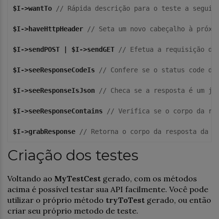
$I->wantTo
 // Rápida descrição para o teste a seguir

$I->haveHttpHeader
 // Seta um novo cabeçalho à próxim
$I->sendPOST | $I->sendGET
 // Efetua a requisição de 
$I->seeResponseCodeIs
 // Confere se o status code da 
$I->seeResponseIsJson
 // Checa se a resposta é um jso
$I->seeResponseContains
 // Verifica se o corpo da res
$I->grabResponse
 // Retorna o corpo da resposta da r
Criação dos testes
Voltando ao
MyTestCest
gerado, com os métodos
acima é possível testar sua API facilmente. Você pode
utilizar o próprio método
tryToTest
gerado, ou então
criar seu próprio metodo de teste.