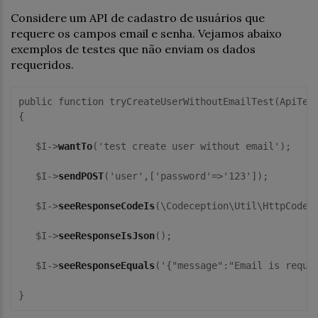
Considere um API de cadastro de usuários que
requere os campos email e senha. Vejamos abaixo
exemplos de testes que não enviam os dados
requeridos.
public function tryCreateUserWithoutEmailTest(ApiTest
{

   $I->
wantTo
('test create user without email');

   $I->
sendPOST
('user',['password'=>'123']);

   $I->
seeResponseCodeIs
(\Codeception\Util\HttpCode::
   $I->
seeResponseIsJson
();

   $I->
seeResponseEquals
('{"message":"Email is requir
}