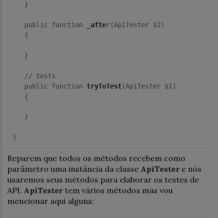
   }

   public function 
_afte
r(ApiTester $I)

   {

   }

   // tests

   public function 
tryToTest
(ApiTester $I)

   {

   }

}
Reparem que todos os métodos recebem como
parâmetro uma instância da classe
ApiTester
e nós
usaremos seus métodos para elaborar os testes de
API.
ApiTester
tem vários métodos mas vou
mencionar aqui alguns: