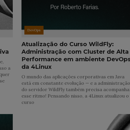
DevOps
Atualização do Curso WildFly:
iva
Administração com Cluster de Alta
Performance em ambiente DevOp
e,
da 4Linux
sso a
lquer
O mundo das aplicações corporativas em Java
sse
está em constante evolução — e a administraçã
do servidor WildFly também precisa acompanha
esse ritmo! Pensando nisso, a 4Linux atualizou o
curso