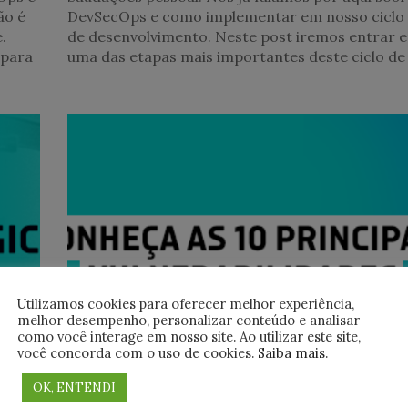
ão é
DevSecOps e como implementar em nosso ciclo
.
de desenvolvimento. Neste post iremos entrar 
 para
uma das etapas mais importantes deste ciclo de
Utilizamos cookies para oferecer melhor experiência,
melhor desempenho, personalizar conteúdo e analisar
como você interage em nosso site. Ao utilizar este site,
você concorda com o uso de cookies.
Saiba mais
.
OK, ENTENDI