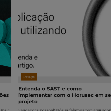
DevOps
Entenda o SAST e como
sões
implementar com o Horusec em s
projeto
Ops e
Saudações pessoal! Nós já falamos por aqui sob