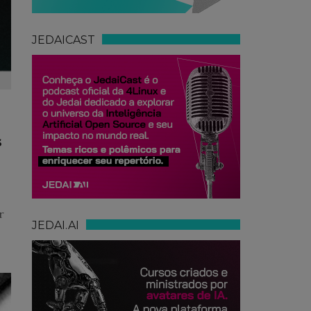
JEDAICAST
s
o
r
JEDAI.AI