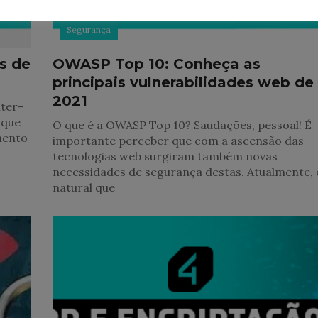
Segurança
s de
OWASP Top 10: Conheça as
principais vulnerabilidades web de
2021
ter-
 que
O que é a OWASP Top 10? Saudações, pessoal! É
mento
importante perceber que com a ascensão das
tecnologias web surgiram também novas
necessidades de segurança destas. Atualmente, 
natural que