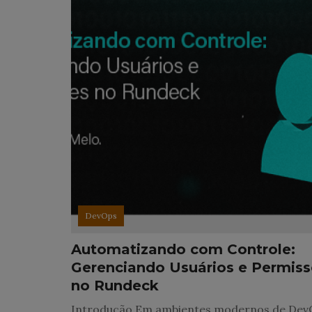
DevOps
Automatizando com Controle:
Gerenciando Usuários e Permis
no Rundeck
Introdução Em ambientes modernos de Dev