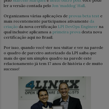
pelo
Marcelo Marques
e
neste outro post
você pode
ler a versão contada pelo
Jon ‘maddog’ Hall
.
Organizamos várias aplicações de
provas beta test
e
mais recentemente participamos ativamente
da
criação
da nova certificação
LPI DevOps Engineer
na
qual inclusive aplicamos a
primeira prova
desta nova
certificação aqui no Brasil.
Por isso, quando você vier nos visitar e ver na parede
o quadro de parceiro autorizado da LPI saiba que
mais do que um simples quadro na parede este
relacionamento já tem 17 anos de história e de muito
sucesso!