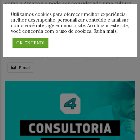
como a Amazon e pode ser considerado uma cultura
disruptiva que quebra padrões e processos
Utilizamos cookies para oferecer melhor experiência,
tradicionais, gera valor mais rápido aos negócios
melhor desempenho, personalizar conteúdo e analisar
como você interage em nosso site. Ao utilizar este site,
você concorda com o uso de cookies.
Saiba mais
.
Compartilhe este post:
18+
Facebook
LinkedIn
OK, ENTENDI
WhatsApp
Threads
Telegram
E-mail