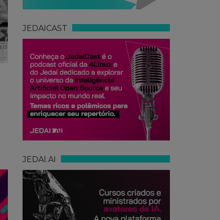
JEDAICAST
e
JEDAI.AI