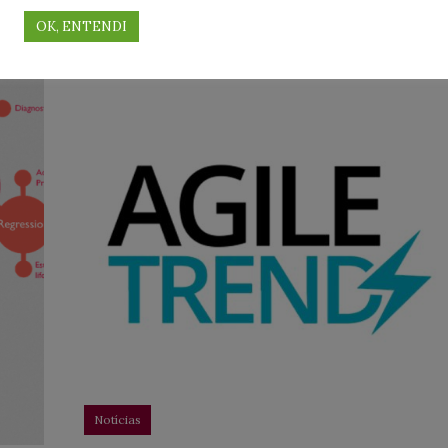
acontecerá no Expo D. Pedro em
OK, ENTENDI
Notícias