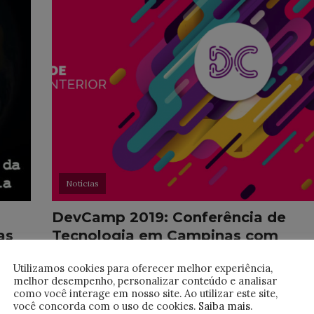
Notícias
DevCamp 2019: Conferência de
as
Tecnologia em Campinas com
grandes nomes do setor
 o
Utilizamos cookies para oferecer melhor experiência,
al
No dia 16/08 acontecerá a DevCamp – maior
melhor desempenho, personalizar conteúdo e analisar
em que
conferência de tecnologia do interior de São
como você interage em nosso site. Ao utilizar este site,
você concorda com o uso de cookies.
Saiba mais
.
Paulo – será a sétima edição do evento, que