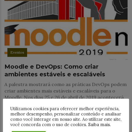
Eventos
Moodle e DevOps: Como criar
ambientes estáveis e escaláveis
A palestra mostrará como as práticas DevOps podem
criar ambientes mais estáveis e escaláveis para o
Moodle. Nos dias 25 e 26 de abril de 2019 acontecerá
na cidade de
Utilizamos cookies para oferecer melhor experiência,
melhor desempenho, personalizar conteúdo e analisar
como você interage em nosso site. Ao utilizar este site,
você concorda com o uso de cookies.
Saiba mais
.