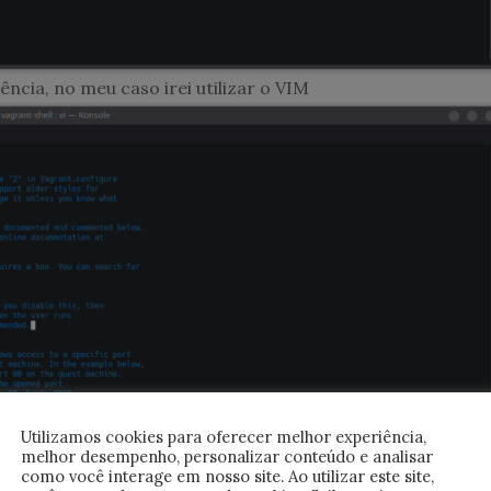
ncia, no meu caso irei utilizar o VIM
Utilizamos cookies para oferecer melhor experiência,
melhor desempenho, personalizar conteúdo e analisar
como você interage em nosso site. Ao utilizar este site,