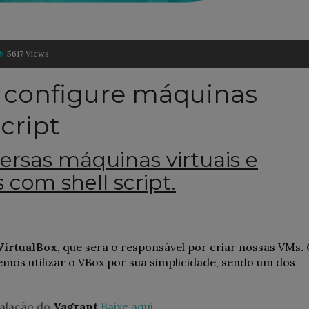
5617 Views
 e configure máquinas
script
ersas máquinas virtuais e
 com shell script.
VirtualBox
, que sera o responsável por criar nossas VMs
.
emos utilizar o VBox por sua simplicidade, sendo um dos
talação do
Vagrant
Baixe aqui