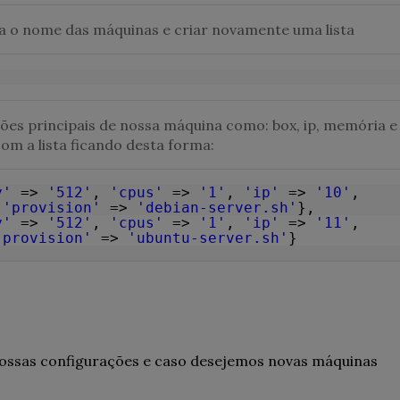
ra o nome das máquinas e criar novamente uma lista
ções principais de nossa máquina como: box, ip, memória e
com a lista ficando desta forma:
y'
=>
'512'
,
'cpus'
=>
'1'
,
'ip'
=>
'10'
,
,
'provision'
=>
'debian-server.sh'
},
y'
=>
'512'
,
'cpus'
=>
'1'
,
'ip'
=>
'11'
,
'provision'
=>
'ubuntu-server.sh'
}
ssas configurações e caso desejemos novas máquinas