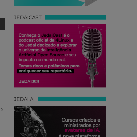
JEDAICAST
JEDAI.AI
O