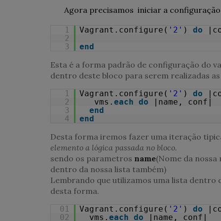
Agora precisamos iniciar a configuração 
1
Vagrant.configure(
'2'
)
do
|c
2
3
end
Esta é a forma padrão de configuração do va
dentro deste bloco para serem realizadas a
1
Vagrant.configure(
'2'
)
do
|c
2
vms.
each
do
|name, conf|
3
end
4
end
Desta forma iremos fazer uma iteração tipi
elemento a lógica passada no bloco.
sendo os parametros
name
(Nome da nossa m
dentro da nossa lista também)
Lembrando que utilizamos uma lista dentro d
desta forma.
01
Vagrant.configure(
'2'
)
do
|c
02
vms.
each
do
|name, conf|