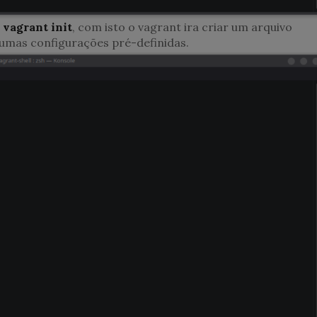
o
vagrant init
, com isto o vagrant ira criar um arquivo
umas configurações pré-definidas.