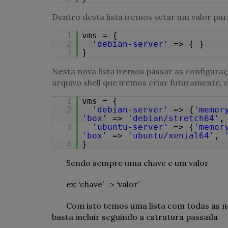
Dentro desta lista iremos setar um valor pa
1
vms = {
2
'debian-server'
=> { }
3
}
Nesta nova lista iremos passar as configura
arquivo shell que iremos criar futuramente, 
1
vms = {
2
'debian-server'
=> {
'memor
'box'
=>
'debian/stretch64'
3
'ubuntu-server'
=> {
'memor
'box'
=>
'ubuntu/xenial64'
,
4
}
Sendo sempre uma chave e um valor
ex:
‘chave’
=>
‘valor’
Com isto temos uma lista com todas as no
basta incluir seguindo a estrutura passada