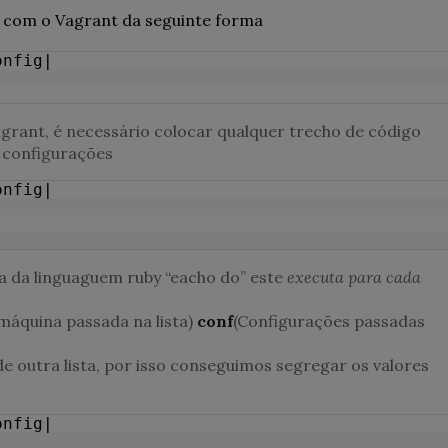
com o Vagrant da seguinte forma
onfig|
grant, é necessário colocar qualquer trecho de código
s configurações
onfig|
ca da linguaguem ruby
“eacho
do” este
executa para cada
áquina passada na lista)
conf
(Configurações passadas
e outra lista, por isso conseguimos segregar os valores
onfig|