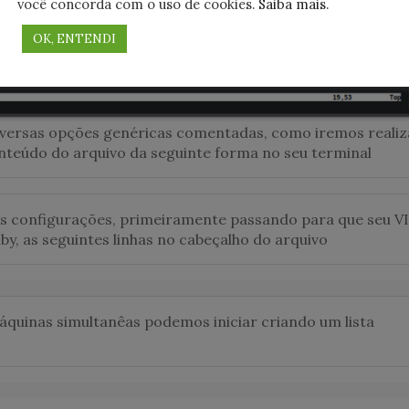
você concorda com o uso de cookies.
Saiba mais
.
OK, ENTENDI
versas opções genéricas comentadas, como iremos realiz
teúdo do arquivo da seguinte forma no seu terminal
as configurações, primeiramente passando para que seu VI
by, as seguintes linhas no cabeçalho do arquivo
quinas simultanêas podemos iniciar criando um lista