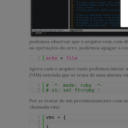
podemos observar que o arquivo vem com di
as operações do zero, podemos apagar o con
1
echo
>
file
Agora com o arquivo vazio podemos iniciar 
(VIM)
entenda que se trata de uma sintaxe ru
1
# -*- mode: ruby -*-
2
# vi: set ft=ruby :
Por se tratar de um provisionamento com má
chamada vms:
1
vms = {
2
3
}