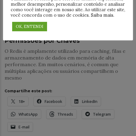
melhor desempenho, personalizar conteúdo e analisar
como você interage em nosso site. Ao utilizar este site,
Desenvolvimento
você concorda com o uso de cookies.
Saiba mais
.
Gerenciamento de Acessos no Redis
OK, ENTENDI
com Controle de Usuários e
Permissões por Chaves
O Redis é amplamente utilizado para caching, filas e
armazenamento de dados em memória de alta
performance. Em muitos cenários, é comum que
múltiplas aplicações ou usuários compartilhem o
mesmo
Compartilhe este post:
18+
Facebook
LinkedIn
WhatsApp
Threads
Telegram
E-mail