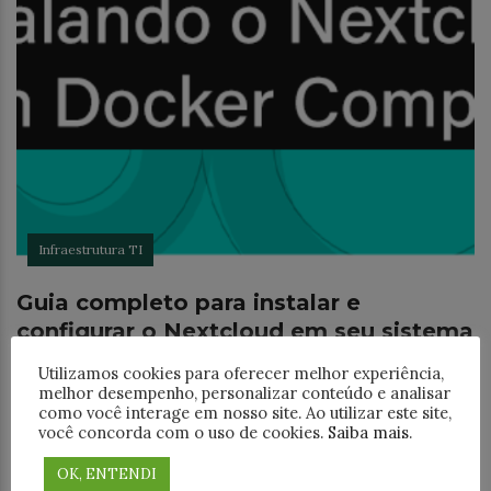
Infraestrutura TI
Guia completo para instalar e
configurar o Nextcloud em seu sistema
O que é Nextcloud? O Nextcloud é uma aplicação
Utilizamos cookies para oferecer melhor experiência,
OpenSource (Código Aberto) para armazenamento de
melhor desempenho, personalizar conteúdo e analisar
como você interage em nosso site. Ao utilizar este site,
arquivos/pastas entre grupos e usuários em nuvem,
você concorda com o uso de cookies.
Saiba mais
.
sendo acessível tanto por um navegador ou client
OK, ENTENDI