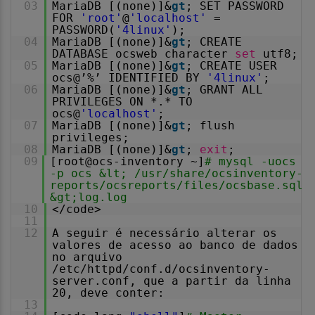
03
MariaDB [(none)]&
gt
; SET PASSWORD
FOR
'root'
@
'localhost'
=
PASSWORD(
'4linux'
);
04
MariaDB [(none)]&
gt
; CREATE
DATABASE ocsweb character
set
utf8;
05
MariaDB [(none)]&
gt
; CREATE USER
ocs@’%’ IDENTIFIED BY
'4linux'
;
06
MariaDB [(none)]&
gt
; GRANT ALL
PRIVILEGES ON *.* TO
ocs@
'localhost'
;
07
MariaDB [(none)]&
gt
; flush
privileges;
08
MariaDB [(none)]&
gt
;
exit
;
09
[root@ocs-inventory ~]
# mysql -uocs
-p ocs &lt; /usr/share/ocsinventory-
reports/ocsreports/files/ocsbase.sql
&gt;log.log
10
</code>
11
12
A seguir é necessário alterar os
valores de acesso ao banco de dados
no arquivo
/etc/httpd/conf.d/ocsinventory-
server.conf, que a partir da linha
20, deve conter:
13