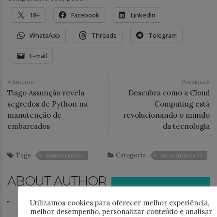
18+
Facebook
LinkedIn
WhatsApp
Threads
Telegram
E-mail
Anterior
Próxima
Tiago Assunção revela
Descubra como a Cloud
segredos de Python na
Computing está
manutenção de
revolucionando o mundo
embarcados
da tecnologia
Tags
Categoria
Monitoramento
Infraestrutura TI
ABOUT AUTHOR
Utilizamos cookies para oferecer melhor experiência,
Jonathan Alves
4 posts
melhor desempenho, personalizar conteúdo e analisar