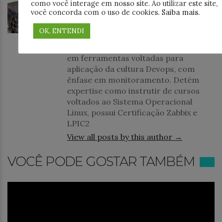
como você interage em nosso site. Ao utilizar este site,
Jonathan Dantas Alves, atua como
você concorda com o uso de cookies.
Saiba mais
.
Analista de Infraestrutura em
Software Livre, formado em Redes de
OK, ENTENDI
Computadores pela Faculdade de
Tecnologia IBTA. Possui experiência
em ferramentas voltadas para
aplicação da cultura Devops, com
ênfase em monitoramento. Detém
expertise como instrutir de cursos
voltados ao Sistema Operacional
Linux, possui Certificação Zabbix e
LPIC2
View all posts by this author →
VOCÊ PODE GOSTAR TAMBÉM