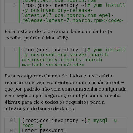
latest.el7.ocs.noarch.rpm
3
[root@ocs-inventory ~]
# yum install
-y ocsinventory-release-
latest.el7.ocs.noarch.rpm epel-
release-latest-7.noarch.rpm</code>
Para instalar do programa e banco de dados (a
escolha padrão é MariaDB):
1
[root@ocs-inventory ~]
# yum install
-y ocsinventory-server.noarch
ocsinventory-reports.noarch
mariadb-server</code>
Para configurar o banco de dados é necessário
reiniciar o serviço e autenticar com o usuário root –
que por padrão não vem com uma senha configurada,
e em seguida por segurança configuramos a senha
4linux
para ele e todos os requisitos para a
integração do banco de dados:
01
[root@ocs-inventory ~]
# mysql -u
root -p
02
Enter password: