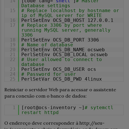
14
[code lang=
"shell"
]
# Master
Database settings
15
# Replace localhost by hostname or
ip of MySQL server for WRITE
16
PerlSetEnv OCS_DB_HOST 127.0.0.1
17
# Replace 3306 by port where
running MySQL server, generally
3306
18
PerlSetEnv OCS_DB_PORT 3306
19
# Name of database
20
PerlSetEnv OCS_DB_NAME ocsweb
21
PerlSetEnv OCS_DB_LOCAL ocsweb
22
# User allowed to connect to
database
23
PerlSetEnv OCS_DB_USER ocs
24
# Password for user
25
PerlSetVar OCS_DB_PWD 4linux
Reiniciar o servidor Web para acessar o assistente
para conexão com o banco de dados:
1
[root@ocs-inventory ~]
# sytemctl
restart httpd
O endereço deve corresponder à http://seu-