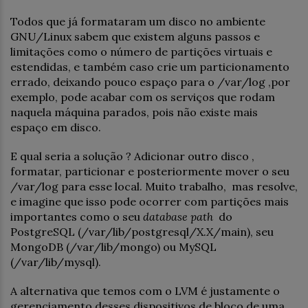
Todos que já formataram um disco no ambiente
GNU/Linux sabem que existem alguns passos e
limitações como o número de partições virtuais e
estendidas, e também caso crie um particionamento
errado, deixando pouco espaço para o /var/log ,por
exemplo, pode acabar com os serviços que rodam
naquela máquina parados, pois não existe mais
espaço em disco.
E qual seria a solução ? Adicionar outro disco ,
formatar, particionar e posteriormente mover o seu
/var/log para esse local. Muito trabalho, mas resolve,
e imagine que isso pode ocorrer com partições mais
importantes como o seu
database path
do
PostgreSQL (/var/lib/postgresql/X.X/main), seu
MongoDB (/var/lib/mongo) ou MySQL
(/var/lib/mysql).
A alternativa que temos com o LVM é justamente o
gerenciamento desses dispositivos de bloco de uma