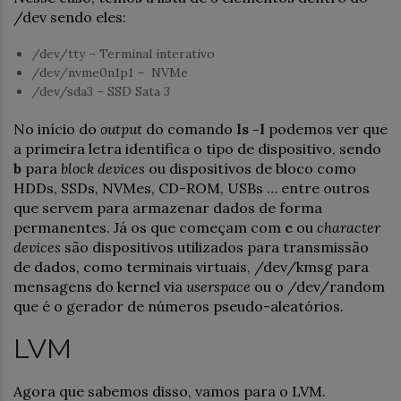
/dev sendo eles:
/dev/tty – Terminal interativo
/dev/nvme0n1p1 – NVMe
/dev/sda3 – SSD Sata 3
No início do
output
do comando
ls -l
podemos ver que
a primeira letra identifica o tipo de dispositivo, sendo
b
para
block devices
ou dispositívos de bloco como
HDDs, SSDs, NVMes, CD-ROM, USBs … entre outros
que servem para armazenar dados de forma
permanentes. Já os que começam com
c
ou
character
devices
são dispositivos utilizados para transmissão
de dados, como terminais virtuais, /dev/kmsg para
mensagens do kernel via
userspace
ou o /dev/random
que é o gerador de números pseudo-aleatórios.
LVM
Agora que sabemos disso, vamos para o LVM.