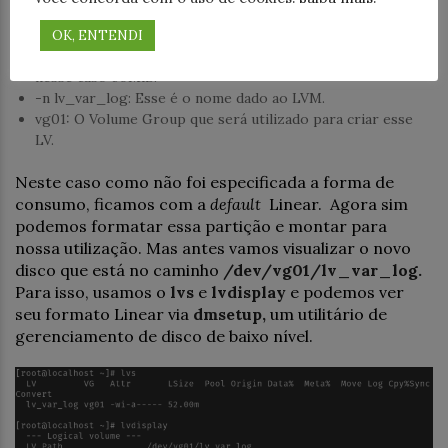
Dos parâmetros informados temos:
OK, ENTENDI
-L 50MiB: Determina o tamanho do espaço que será criado,
nesse caso 50MiB.
-n lv_var_log: Esse é o nome dado ao LVM.
vg01: O Volume Group que será utilizado para criar esse
LV.
Neste caso como não foi especificada a forma de
consumo, ficamos com a
default
Linear. Agora sim
podemos formatar essa partição e montar para
nossa utilização. Mas antes vamos visualizar o novo
disco que está no caminho
/dev/vg01/lv_var_log.
Para isso, usamos o
lvs
e
lvdisplay
e podemos ver
seu formato Linear via
dmsetup,
um utilitário de
gerenciamento de disco de baixo nível.