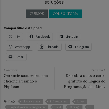
soluções:
CURSOS
CONSULTORIA
Compartilhe este post:
18+
Facebook
LinkedIn
WhatsApp
Threads
Telegram
E-mail
Anterior
Próxima
Gerencie suas redes com
Descubra o novo curso
eficiência usando o
gratuito de Lógica de
PhpIpam
Programação da 4Linux
Tags
blocos virtuais
Infraestrutura
Linux
Logical Volume Management
LVM
Storage
ti