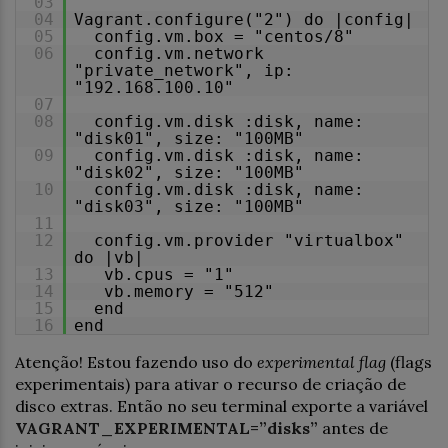
03
04
Vagrant.configure("2") do |config|
05
config.vm.box = "centos/8"
06
config.vm.network
"private_network", ip:
"192.168.100.10"
07
08
config.vm.disk :disk, name:
"disk01", size: "100MB"
09
config.vm.disk :disk, name:
"disk02", size: "100MB"
10
config.vm.disk :disk, name:
"disk03", size: "100MB"
11
12
config.vm.provider "virtualbox"
do |vb|
13
vb.cpus = "1"
14
vb.memory = "512"
15
end
16
end
Atenção! Estou fazendo uso do
experimental flag
(flags
experimentais) para ativar o recurso de criação de
disco extras. Então no seu terminal exporte a variável
VAGRANT_EXPERIMENTAL=”disks”
antes de