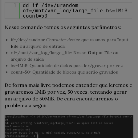
1
dd if=/dev/urandom
of=/mnt/var_log/large_file bs=1MiB
count=50
Nesse comando temos os seguintes parâmetros:
if=/dev/random:
Character device
que usamos para
I
nput
F
ile ou arquivo de entrada.
of=/mnt/var_log/large_file: Nosso
O
utput
F
ile ou
arquivo de saída
bs=1MiB: Quantidade de dados para ler/gravar por vez
count=50: Quantidade de blocos que serão gravados
De forma mais livre podemos entender que leremos e
gravaremos 1MiB por vez, 50 vezes, tentando gerar
um arquivo de 50MiB. De cara encontraremos o
problema a seguir: