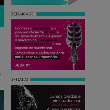
JEDAICAST
s
da
JEDAI.AI