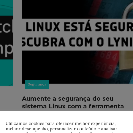
Segurança
Aumente a segurança do seu
sistema Linux com a ferramenta
Lynis
Utilizamos cookies para oferecer melhor experiência,
ação
Saudações pessoal! Muito se fala da segurança 
melhor desempenho, personalizar conteúdo e analisar
sistemas operacionais Linux, geralmente