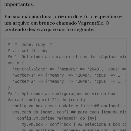
importantes.
Em sua máquina local, crie um diretório específico e
um arquivo em branco chamado Vagrantfile. O
conteúdo deste arquivo será o seguinte:
# -*- mode: ruby -*-
# vi: set ft=ruby :
## 1. Definindo as características das máquinas virt
vms = {

'control-plane'
 => {
'memory'
 => 
'2048'
, 
'cpus'
 => 
'worker-1'
 => {
'memory'
 => 
'2048'
, 
'cpus'
 => 
1
, 
'i
'worker-2'
 => {
'memory'
 => 
'2048'
, 
'cpus'
 => 
1
, 
'i
## 1. Aplicando as configurações no virtualbox
Vagrant.configure(
'2'
) 
do
 |config|

  config.vm.box_check_update = 
false
## opcional: ad
  vms.each 
do
 |name, conf| 
## para cada item do dici
    config.vm.define 
"#{name}"
do
 |my|

      my.vm.box = conf[
'box'
] 
## seleciona a box com
      my.vm.hostname = 
"#{name}.example.com"
## defi