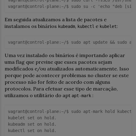
vagrant
@control
-
plane:
~/$ sudo su -c 'echo "deb [sig
Em seguida atualizamos a lista de pacotes e
instalamos os binários
,
e
:
kubeadm
kubectl
kubelet
vagrant@control-plane:~/$ sudo apt update && sudo ap
Uma vez instalado os binários é importando aplicar
uma flag que previne que esses pacotes sejam
modificados e/ou atualizados automaticamente. Isso
porque pode acontecer problemas no cluster se este
processo não for feito de acordo com alguns
protocolos. Para efetuar esse tipo de marcação,
utilizamos o utilitário do apt
:
apt-mark
vagrant@control-plane:~/$ sudo apt-mark hold kubectl 
kubelet 
set
on
 hold.

kubeadm 
set
on
 hold.

kubectl 
set
on