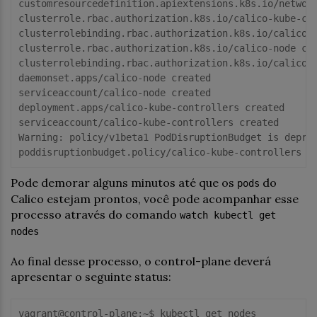
customresourcedefinition.apiextensions.k8s.
io
/networ
clusterrole.rbac.authorization.k8s.
io
/calico-kube-con
clusterrolebinding.rbac.authorization.k8s.
io
/calico-k
clusterrole.rbac.authorization.k8s.
io
/calico-node cre
clusterrolebinding.rbac.authorization.k8s.
io
/calico-n
daemonset.apps/calico-node created

serviceaccount/calico-node created

deployment.apps/calico-kube-controllers created

Warning
: policy/v1beta1 PodDisruptionBudget is depre
Pode demorar alguns minutos até que os
do
pods
Calico estejam prontos, você pode acompanhar esse
processo através do comando
watch kubectl get
nodes
Ao final desse processo, o control-plane deverá
apresentar o seguinte status:
vagrant@control-
plane
:~$ kubectl get nodes
