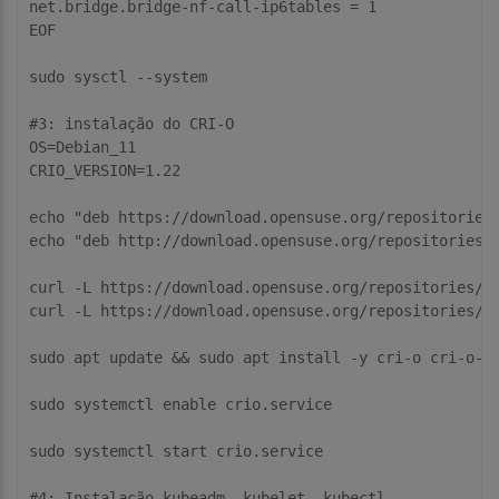
net.bridge.bridge-nf-
call
-ip6tables = 
1
EOF

sudo sysctl --
system
#
3
: instalaçã
o
do
 CRI-O

OS=Debian_11

CRIO_VERSION=
1.22
echo
"deb https://download.opensuse.org/repositories
echo
"deb http://download.opensuse.org/repositories/
curl -L http
s:
//download.opensuse.org/repositories/d
curl -L http
s:
//download.opensuse.org/repositories/d
sudo apt 
update
 && sudo apt install -
y
 cri-
o
 cri-
o
-ru
sudo systemctl enable crio.service

sudo systemctl start crio.service

#
4
: Instalaçã
o
 kubeadm, kubelet, kubectl
