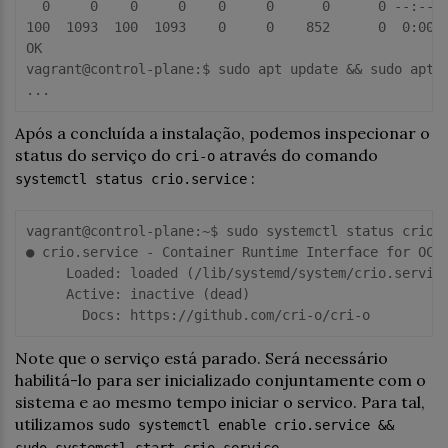
0
0
0
0
0
0
0
0
 --
:--
:
100
1093
100
1093
0
0
852
0
0
:
00
:
OK

vagrant
@control
-
plane:
$ 
sudo apt update && sudo apt i
Após a concluída a instalação, podemos inspecionar o
status do serviço do
através do comando
cri-o
:
systemctl status crio.service
vagrant
@control
-
plane:
~$ sudo systemctl status crio.s
● crio.service - Container Runtime Interface 
for
     Loaded:
 loaded (
/lib/
systemd
/system/
crio.servic
     Active:
       Docs:
https:
//github.com/cri-o/cri-o
Note que o serviço está parado. Será necessário
habilitá-lo para ser inicializado conjuntamente com o
sistema e ao mesmo tempo iniciar o servico. Para tal,
utilizamos
sudo systemctl enable crio.service &&
.
sudo systemctl start crio.service