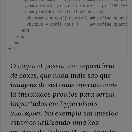
      my.vm.network 
'private_network'
, ip: 
"192.168.
      my.vm.provider 
'virtualbox'
do
 |vb|

        vb.memory = conf[
'memory'
] 
## define quantid
        vb.cpus = conf[
'cpus'
]     
## define quantid
      end

    end

  end

O vagrant possui um repositório
de
boxes
, que nada mais são que
imagens de sistemas operacionais
já instalados prontos para serem
importados em hypervisors
quaisquer. No exemplo em questão
estamos utilizando uma box
mínima do Debian 11, criada pelo