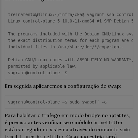
treinamento@
4linux
:~/infra/cka$ vagrant ssh control-p
Linux control-plane 
5.10
.
0
-
11
-amd64 
#1 SMP Debian 5.
The programs included 
with
 the Debian GNU/Linux syste
the exact distribution terms 
for
 each program are de
individual files 
in
/usr/share/doc/
*/copyright.

Debian GNU/Linux comes 
with
 ABSOLUTELY NO WARRANTY, 
permitted 
by
 applicable law.

Em seguida aplicaremos a configuração de swap:
vagrant
@control
-
plane:
~
$ 
Para habilitar o tráfego em modo bridge no
,
iptables
é preciso antes verificar se o módulo
br_netfilter
está carregado no sistema através do comando
sudo
. Caso não esteja, será
lsmod | grep br_nefilter