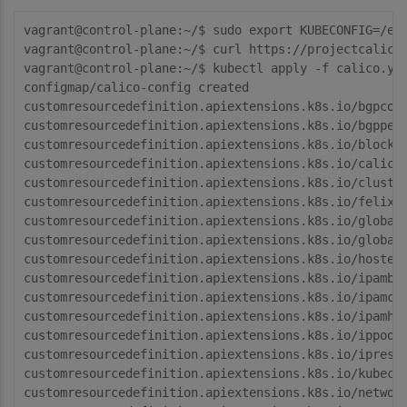
vagrant@control-
plane
:~/$ sudo 
export
 KUBECONFIG=/etc
vagrant@control-
plane
:~/$ curl 
https
://projectcalico
vagrant@control-
plane
:~/$ kubectl apply -f calico.yam
configmap/calico-config created

customresourcedefinition.apiextensions.k8s.
io
/bgpcon
customresourcedefinition.apiextensions.k8s.
io
/bgppee
customresourcedefinition.apiextensions.k8s.
io
/blocka
customresourcedefinition.apiextensions.k8s.
io
/calico
customresourcedefinition.apiextensions.k8s.
io
/cluste
customresourcedefinition.apiextensions.k8s.
io
/felixc
customresourcedefinition.apiextensions.k8s.
io
/global
customresourcedefinition.apiextensions.k8s.
io
/global
customresourcedefinition.apiextensions.k8s.
io
/hosten
customresourcedefinition.apiextensions.k8s.
io
/ipambl
customresourcedefinition.apiextensions.k8s.
io
/ipamco
customresourcedefinition.apiextensions.k8s.
io
/ipamha
customresourcedefinition.apiextensions.k8s.
io
/ippool
customresourcedefinition.apiextensions.k8s.
io
/iprese
customresourcedefinition.apiextensions.k8s.
io
/kubeco
customresourcedefinition.apiextensions.k8s.
io
/networ