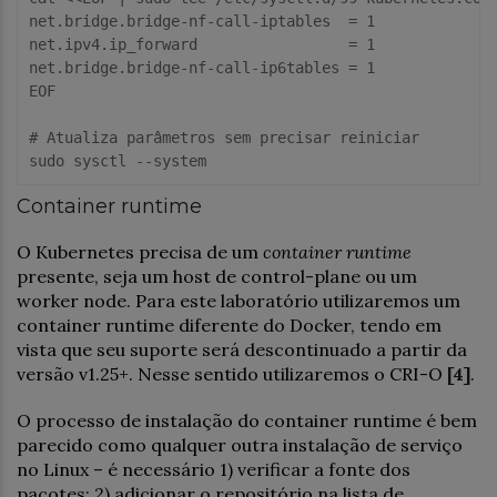
net.bridge.bridge-nf-
call
-iptables  = 
1
net.ipv4.ip_forward                 = 
1
net.bridge.bridge-nf-
call
-ip6tables = 
1
EOF
# Atualiza parâmetros sem precisar reiniciar
sudo sysctl --
system
Container runtime
O Kubernetes precisa de um
container runtime
presente, seja um host de control-plane ou um
worker node. Para este laboratório utilizaremos um
container runtime diferente do Docker, tendo em
vista que seu suporte será descontinuado a partir da
versão v1.25+. Nesse sentido utilizaremos o CRI-O
[4]
.
O processo de instalação do container runtime é bem
parecido como qualquer outra instalação de serviço
no Linux – é necessário 1) verificar a fonte dos
pacotes; 2) adicionar o repositório na lista de