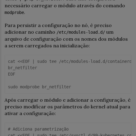
necessário carregar o módulo através do comando
.
modprobe
Para persistir a configuração no nó, é preciso
adicionar no caminho
um
/etc/modules-load.d/
arquivo de configuração com os nomes dos módulos
a serem carregados na inicialização:
cat <<
EOF
 | sudo tee /etc/modules-
load
.d/containerd.c
EOF
Após carregar o módulo e adicionar a configuração, é
preciso modificar os parâmetros do kernel atual para
ativar a configuração:
# Adiciona parametrização
cat <<
EOF
 | sudo tee /etc/sysctl.d/
99
-kubernetes.conf