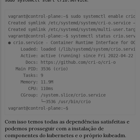
vagrant@control-
plane:
~$ sudo systemctl enable crio.s
Created symlink /etc/systemd/system/cri-o.service → 
Created symlink /etc/systemd/system/multi-user.targe
vagrant@control-
plane:
~$ systemctl status crio.servic
● crio.service - Container Runtime Interface 
for
 OCI 
Loaded:
 loaded (
/lib/systemd
/system/crio
.servic
Active:
 active (running) since Fri 
2022
-
04
-
22
1
Docs:
https:
/
/github.com/cri
-o/cri-o

   Main 
PID:
3536
 (crio)

Tasks:
9
Memory:
11.9
M

CPU:
110
ms

CGroup:
 /system.slice/crio.service

             └─
3536
 /usr/bin/crio

vagrant@control-
plane:
Com isso temos todas as dependências satisfeitas e
podemos prosseguir com a instalação de
componentes do kubernetes e o próprio kubeadm.