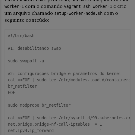
com o comando
e crie
worker-1
vagrant ssh worker-1
um arquivo chamado
com o
setup-worker-node.sh
seguinte conteúdo:
#!/bin/bash

#
1
: desabilitando swap

sudo swapoff -
a
#
2
: configurações bridge 
e
 parâmetros 
do
cat
 <<EOF | sudo tee /etc/modules-load.d/containerd.
br_netfilter

EOF

sudo modprobe br_netfilter

cat
 <<EOF | sudo tee /etc/sysctl.d/
99
-kubernetes-cri
net.bridge.bridge-nf-
call
-iptables  = 
1
net.ipv4.ip_forward                 = 
1