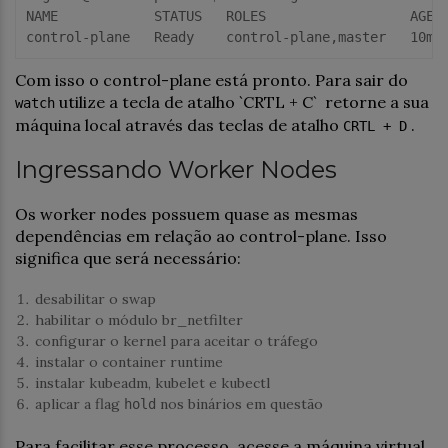
control
-
plane
   Ready    
control
-
plane
,master   
10
m 
Com isso o control-plane está pronto. Para sair do
utilize a tecla de atalho `CRTL + C` retorne a sua
watch
máquina local através das teclas de atalho
.
CRTL + D
Ingressando Worker Nodes
Os worker nodes possuem quase as mesmas
dependências em relação ao control-plane. Isso
significa que será necessário:
desabilitar o swap
habilitar o módulo br_netfilter
configurar o kernel para aceitar o tráfego
instalar o container runtime
instalar kubeadm, kubelet e kubectl
aplicar a flag
nos binários em questão
hold
Para facilitar esse processo, acesse a máquina virtual