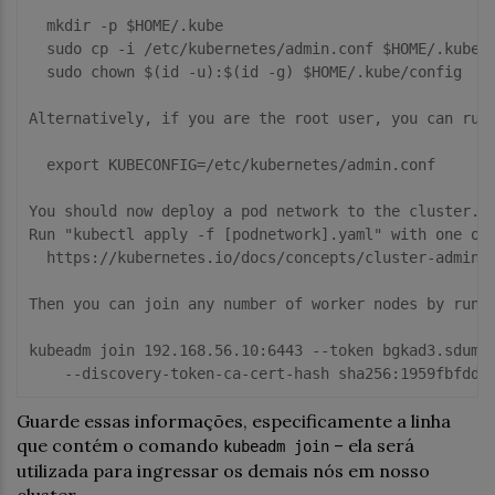
  mkdir -p $HOME/.kube

  sudo cp -i /etc/kubernetes/admin.conf $HOME/.kube/c
  sudo chown $(
id
 -u):$(
id
 -g) $HOME/.kube/config

Alternatively, 
if
 you 
are
 the root 
user
, you can run:
export
 KUBECONFIG=/etc/kubernetes/admin.conf

You should 
now
 deploy a pod network 
to
 the cluster.

Run 
"kubectl apply -f [podnetwork].yaml"
with
 one 
of
  https://kubernetes.io/docs/concepts/cluster-adminis
Then
 you can 
join
any
number
of
 worker nodes 
by
 runn
kubeadm 
join
192.168
.56
.10
:
6443
--token bgkad3.sduma
--discovery-token-ca-cert-hash sha256:1959fbfddb
Guarde essas informações, especificamente a linha
que contém o comando
– ela será
kubeadm join
utilizada para ingressar os demais nós em nosso
cluster.