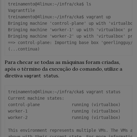
treinamento
@4linux
:~/infra/cka
$ 
ls

Vagrantfile

treinamento
@4linux
:~/infra/cka
$ 
vagrant up

Bringing machine 
'control-plane'
 up with 
'virtualbox
Bringing machine 
'worker-1'
 up with 
'virtualbox'
 prov
Bringing machine 
'worker-2'
 up with 
'virtualbox'
 prov
==> control-
plane:
 Importing base box 
'geerlingguy/d
Para checar se todas as máquinas foram criadas,
após o término da execução do comando, utilize a
diretiva
.
vagrant status
treinamento@4linux
:~/infra/cka
$ vagrant status

Current machine 
states:
control-plane             running (virtualbox)

worker-
1
                  running (virtualbox)

worker-
2
                  running (virtualbox)

This environment represents multiple VMs. The VMs are
above with their current state. For more information 