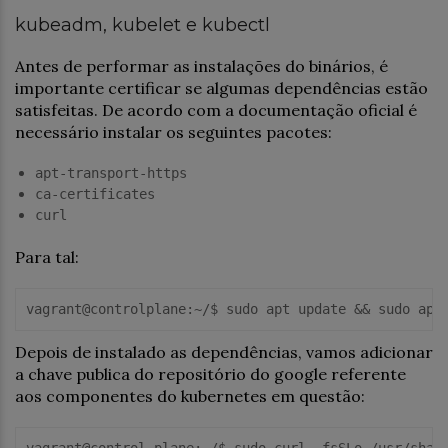
kubeadm, kubelet e kubectl
Antes de performar as instalações do binários, é
importante certificar se algumas dependências estão
satisfeitas. De acordo com a documentação oficial é
necessário instalar os seguintes pacotes:
apt-transport-https
ca-certificates
curl
Para tal:
vagrant
@controlplane
:~/
$ 
Depois de instalado as dependências, vamos adicionar
a chave publica do repositório do google referente
aos componentes do kubernetes em questão:
vagrant
@control
-
plane:
~/$ sudo curl -fsSLo /
usr
/shar