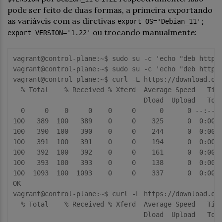
pode ser feito de duas formas, a primeira exportando
as variáveis com as diretivas
export OS='Debian_11';
ou trocando manualmente:
export VERSION='1.22'
vagrant
@control
-
plane:
~
$ 
sudo su -c 
'echo "deb https
vagrant
@control
-
plane:
~
$ 
sudo su -c 
'echo "deb http:
vagrant
@control
-
plane:
~
$ 
curl -L 
https:
/
/download.op
  % Total    % Received % Xferd  Average Speed   Time
                                 Dload  Upload   Tota
0
0
0
0
0
0
0
0
 --
:--
:
100
389
100
389
0
0
325
0
0
:
00
:
100
390
100
390
0
0
244
0
0
:
00
:
100
391
100
391
0
0
194
0
0
:
00
:
100
392
100
392
0
0
161
0
0
:
00
:
100
393
100
393
0
0
138
0
0
:
00
:
100
1093
100
1093
0
0
337
0
0
:
00
:
OK

vagrant
@control
-
plane:
~
$ 
curl -L 
https:
/
/download.op
  % Total    % Received % Xferd  Average Speed   Time
                                 Dload  Upload   Tota