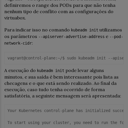
definiremos o range dos PODs para que não tenha
nenhum tipo de conflito com as configurações do
virtuabox.
Para indicar isso no comando
utilizamos
kubeadm init
os parâmetros
e
--apiserver-advertise-address
--pod-
:
network-cidr
vagrant@control-plane:~/$ sudo kubeadm init --apiser
A execução do
pode levar alguns
kubeadm init
minutos, e sua saída é bem interessante pois lista as
checagens e o que está sendo realizado. Ao final da
execução, caso tudo tenha ocorrido de forma
satisfatória, a seguinte mensagem será apresentada:
Your Kubernetes control-plane has initialized success
To 
start
using
 your cluster, you need 
to
 run the 
fol