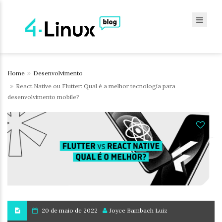
Home
Desenvolvimento
React Native ou Flutter: Qual é a melhor tecnologia para
desenvolvimento mobile?
20 de maio de 2022
Joyce Bambach Luiz