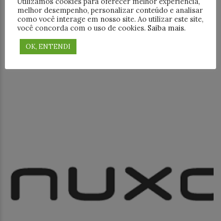
Utilizamos cookies para oferecer melhor experiência,
melhor desempenho, personalizar conteúdo e analisar
18+
Facebook
LinkedIn
como você interage em nosso site. Ao utilizar este site,
você concorda com o uso de cookies.
Saiba mais
.
WhatsApp
Threads
Telegram
OK, ENTENDI
E-mail