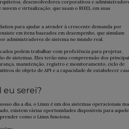
arquitetos, desenvolvedores corporativos e administrador
e nuvem e virtualização, que usam o RHEL em suas
ndation para ajudar a atender à crescente demanda por
consiste em itens baseados em desempenho, que simulam
por administradores de sistema no mundo real.
icados podem trabalhar com proficiência para projetar,
ação de sistemas. Eles terão uma compreensão dos principa
rança, manutenção, registro e monitoramento, ciclo de
imitivos de objeto de API e a capacidade de estabelecer cas
l eu serei?
osso dia a dia, o Linux é um dos sistemas operacionais ma
ado, existem várias oportunidades disponíveis para aquel
prender como o Linux funciona.
ações: