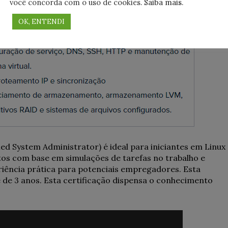
você concorda com o uso de cookies.
Saiba mais
.
OK, ENTENDI
ied System Administrator) é ideal para iniciantes em Linux
atos com base em simulações de tarefas no trabalho e
eriência prática para potenciais empregadores. Esta
de de 3 anos. Esta certificação dispensa o conhecimento