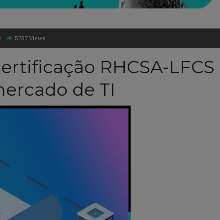
z
5767 Views
certificação RHCSA-LFCS
mercado de TI