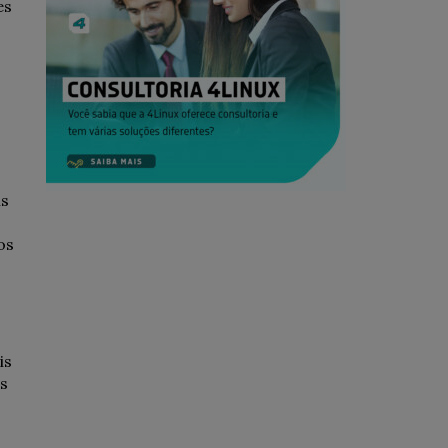
es
is
os
is
es