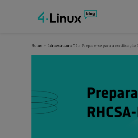
Home
Infraestrutura TI
Prepare-se para a certificaçã