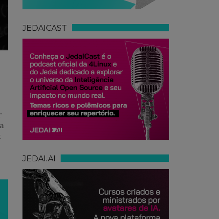
JEDAICAST
r
a
x
JEDAI.AI