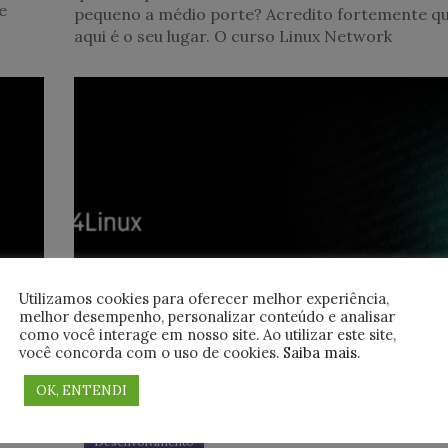
e
pequeno a médio porte? Acredito fortemente q
aqui é o seu lugar. O curso Linux Network
Utilizamos cookies para oferecer melhor experiência,
melhor desempenho, personalizar conteúdo e analisar
como você interage em nosso site. Ao utilizar este site,
você concorda com o uso de cookies.
Saiba mais
.
OK, ENTENDI
Desenvolvimento