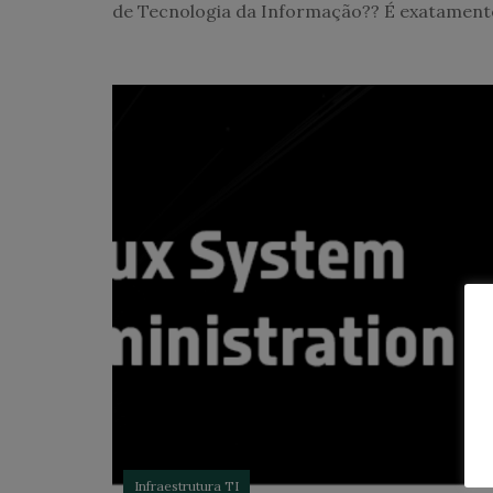
de Tecnologia da Informação?? É exatament
Infraestrutura TI