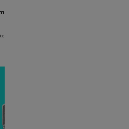
em
te