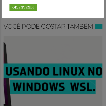
aplicações em Processamento de
OK, ENTENDI
Linguagem Natural (NLP).
View all posts by this author →
VOCÊ PODE GOSTAR TAMBÉM