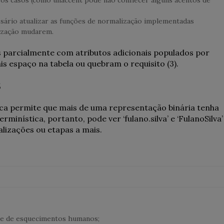
ário atualizar as funções de normalização implementadas
ização mudarem.
parcialmente com atributos adicionais populados por
s espaço na tabela ou quebram o requisito (3).
s
ca permite que mais de uma representação binária tenha
inística, portanto, pode ver ‘fulano.silva’ e ‘FulanoSilva’
izações ou etapas a mais.
s e de esquecimentos humanos;