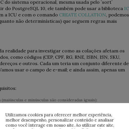
ca C do sistema operacional, mesma usada pelo `sort`
rtir do PostgreSQL 10, ele também pode usar a biblioteca
I
om a ICU e com o comando
CREATE COLLATION
, podemos
 quanto não determinísticas) que seguem regras mais
 realidade para investigar como as colações afetam os
os, como códigos (CEP, CPF, RG, RNE, ISBN, ISN, SKU,
ndereços e outros. Cada um teria um conjunto diferente de
Vamos usar o campo de e-mail; e ainda assim, apenas um
uisitos:
 (maiúsculas e minúsculas são consideradas iguais);
 é o mesmo destinatário que ‘FulanoSilva’ em muitos servidores); e
 ser armazenado e retornado sem transformação.
Utilizamos cookies para oferecer melhor experiência,
melhor desempenho, personalizar conteúdo e analisar
e tipo de campo. O ponto (2) foi adicionado para evitar qu
como você interage em nosso site. Ao utilizar este site,