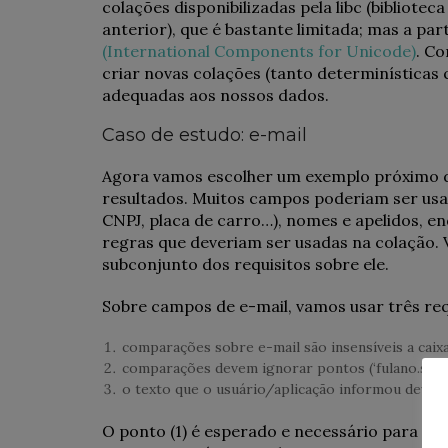
colações disponibilizadas pela libc (bibliote
anterior), que é bastante limitada; mas a pa
(International Components for Unicode)
. C
criar novas colações (tanto determinísticas
adequadas aos nossos dados.
Caso de estudo: e-mail
Agora vamos escolher um exemplo próximo da
resultados. Muitos campos poderiam ser usad
CNPJ, placa de carro…), nomes e apelidos, e
regras que deveriam ser usadas na colação. 
subconjunto dos requisitos sobre ele.
Sobre campos de e-mail, vamos usar três req
comparações sobre e-mail são insensíveis a caixa
comparações devem ignorar pontos (‘fulano.silva’
o texto que o usuário/aplicação informou deve
O ponto (1) é esperado e necessário para ess