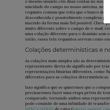
o mesmo usuário crie duas contas no nosso 
unicidade do campo no nosso sistema, neces
requisito comum que evita que o banco de d
desconhecida e possivelmente complexa por 
inserido da forma mais fiel possível. Claro q
muito diferente sobre o campo de e-mail, c
uma colação diferente para o domínio sem o
estão, esses três requisitos servem como ex
Colações determinísticas e 
As colações mais simples são as determinísti
representante direta do significado por trás
representações binárias diferentes, como ‘ful
diferentes para as colações determinísticas.
Isso significa que se quisermos que a compar
precisaremos fazer uma etapa prévia de tr
comparado, tornando ambos uma representaç
pode consistir de uma infinidade de transf
NFKC e NFKD)
, de caixa (
lower(), upper()
,
cas