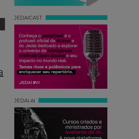
JEDAICAST
a
JEDAI.AI