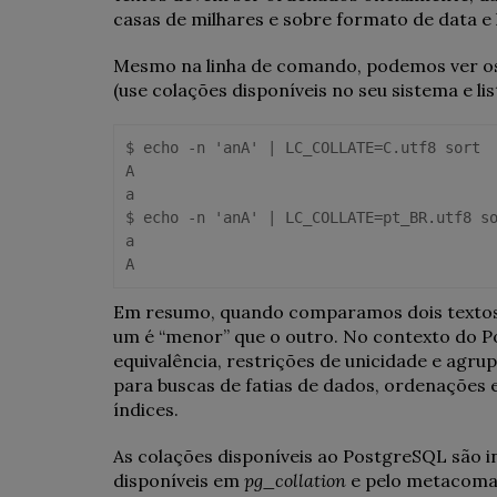
casas de milhares e sobre formato de data e 
Mesmo na linha de comando, podemos ver os 
(use colações disponíveis no seu sistema e list
$ echo -n 'anA' | LC_COLLATE=C.utf8 sort

A

a

$ echo -n 'anA' | LC_COLLATE=pt_BR.utf8 so
a

A
Em resumo, quando comparamos dois textos, a
um é “menor” que o outro. No contexto do Po
equivalência, restrições de unicidade e agr
para buscas de fatias de dados, ordenações 
índices.
As colações disponíveis ao PostgreSQL são i
disponíveis em
pg_collation
e pelo metacom