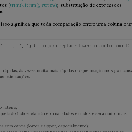
tos (
trim(), ltrim(), rtrim()
), substituição de expressões
as.
 isso significa que toda comparação entre uma coluna e u
 '[.]', '', 'g') = regexp_replace(lower(parametro_email)
 rápidas, às vezes muito mais rápidas do que imaginamos por caus
ras otimizações.
 inteira;
uela do índice, ela irá retornar dados errados e será muito mais
 com caixas (lower e upper, especialmente);
os casos (como unaccent pode não conhecer alguns acentos de