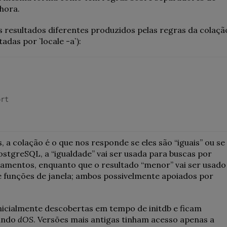
hora.
resultados diferentes produzidos pelas regras da colaçã
adas por `locale -a`):
rt

 colação é o que nos responde se eles são “iguais” ou se
stgreSQL, a “igualdade” vai ser usada para buscas por
upamentos, enquanto que o resultado “menor” vai ser usado
e funções de janela; ambos possivelmente apoiados por
nicialmente descobertas em tempo de initdb e ficam
ando
dOS
. Versões mais antigas tinham acesso apenas a