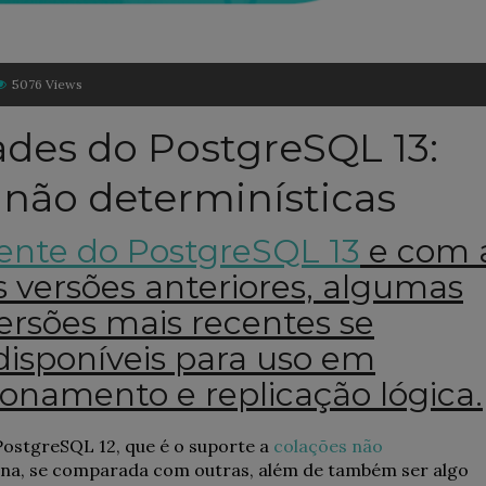
5076 Views
ades do PostgreSQL 13:
 não determinísticas
ente do PostgreSQL 13
e com 
 versões anteriores, algumas
ersões mais recentes se
isponíveis para uso em
onamento e replicação lógica.
PostgreSQL 12, que é o suporte a
colações não
uena, se comparada com outras, além de também ser algo