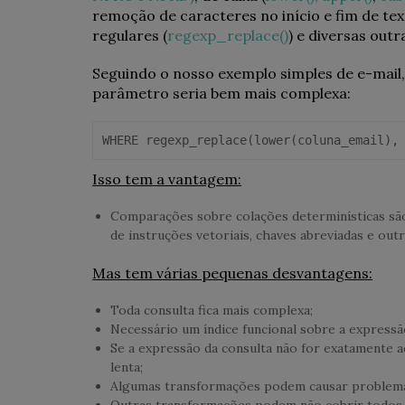
remoção de caracteres no início e fim de tex
regulares (
regexp_replace()
) e diversas outr
Seguindo o nosso exemplo simples de e-mail,
parâmetro seria bem mais complexa:
WHERE regexp_replace(lower(coluna_email),
Isso tem a vantagem:
Comparações sobre colações determinísticas são
de instruções vetoriais, chaves abreviadas e out
Mas tem várias pequenas desvantagens:
Toda consulta fica mais complexa;
Necessário um índice funcional sobre a expressão
Se a expressão da consulta não for exatamente aq
lenta;
Algumas transformações podem causar problemas
Outras transformações podem não cobrir todos 