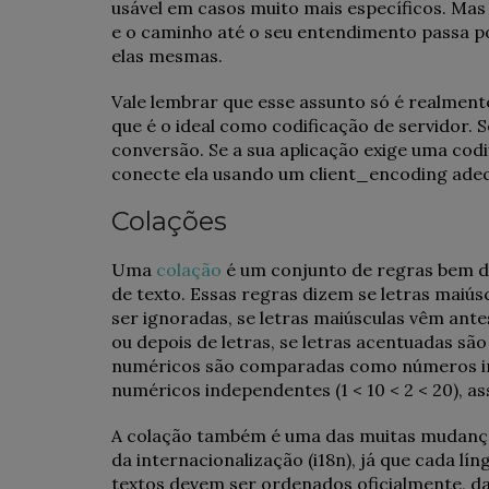
usável em casos muito mais específicos. Mas 
e o caminho até o seu entendimento passa po
elas mesmas.
Vale lembrar que esse assunto só é realmen
que é o ideal como codificação de servidor.
conversão. Se a sua aplicação exige uma codi
conecte ela usando um client_encoding ade
Colações
Uma
colação
é um conjunto de regras bem d
de texto. Essas regras dizem se letras maiús
ser ignoradas, se letras maiúsculas vêm ante
ou depois de letras, se letras acentuadas são
numéricos são comparadas como números inte
numéricos independentes (1 < 10 < 2 < 20), a
A colação também é uma das muitas mudança
da internacionalização (i18n), já que cada l
textos devem ser ordenados oficialmente, 