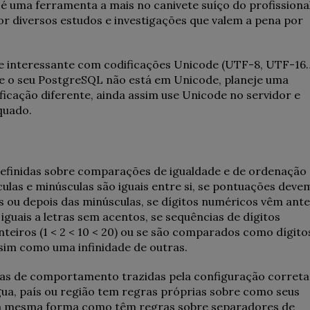
é uma ferramenta a mais no canivete suíço do profissional
r diversos estudos e investigações que valem a pena por
te interessante com codificações Unicode (UTF-8, UTF-16…
 Se o seu PostgreSQL não está em Unicode, planeje uma
ficação diferente, ainda assim use Unicode no servidor e
quado.
efinidas sobre comparações de igualdade e de ordenação
culas e minúsculas são iguais entre si, se pontuações deve
s ou depois das minúsculas, se dígitos numéricos vêm ant
 iguais a letras sem acentos, se sequências de dígitos
iros (1 < 2 < 10 < 20) ou se são comparados como dígito
ssim como uma infinidade de outras.
s de comportamento trazidas pela configuração correta
íngua, país ou região tem regras próprias sobre como seus
da mesma forma como têm regras sobre separadores de