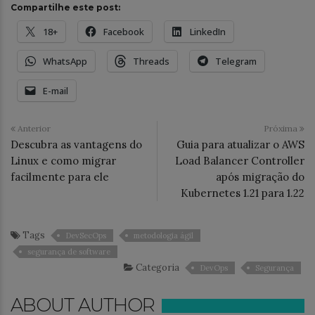
Compartilhe este post:
18+
Facebook
LinkedIn
WhatsApp
Threads
Telegram
E-mail
Anterior
Próxima
Descubra as vantagens do
Guia para atualizar o AWS
Linux e como migrar
Load Balancer Controller
facilmente para ele
após migração do
Kubernetes 1.21 para 1.22
Tags
DevSecOps
metodologia ágil
segurança de software
Categoria
DevOps
Segurança
ABOUT AUTHOR