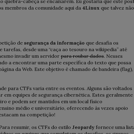
 do quebra-cabeça se encaixarem. Eu gostaria que este pos
 os membros da comunidade aqui da
4Linux
que talvez não
petição de
segurança da informação
que desafia os
tarefas, desde uma “caça ao tesouro na wikipedia” até
mesmo invadir um servidor
para roubar dados
. Nesses
tado a encontrar uma parte específica do texto que possa
página da Web. Este objetivo é chamado de bandeira (flag),
ade para CTFs varia entre os eventos. Alguns são voltados
ar em equipes de segurança cibernética. Estes geralmente
o e podem ser mantidos em um local físico
ensino médio e universitário, oferecendo às vezes apoio
destacam na competição!
 Para resumir, os CTFs do estilo
Jeopardy
fornece uma list
víduos ou equipes que completam os desafios, os grupos