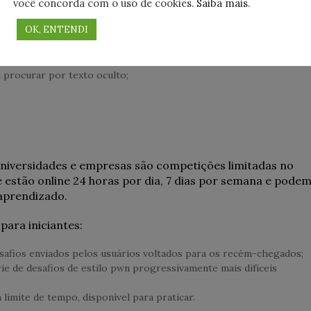
você concorda com o uso de cookies.
Saiba mais
.
 frequência)
OK, ENTENDI
 web repleta de recursos;
 procurar por texto oculto;
 universidades e empresas são competições limitadas no
estão online 24 horas por dia, 7 dias por semana e pode
 aprendizado.
para iniciantes:
safios enviados pelos usuários voltados para os recém-chegados;
e de desafios de estilo pwn progressivamente mais difíceis
limite de tempo, disponível para praticar.