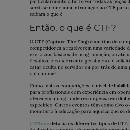
particularmente difícil e ver todas as peças
servisse como uma introdução ao CTF para
saibam o que é.
Então, o que é CTF?
O
CTF (Capture The Flag)
é um tipo de com
competidores a resolverem uma variedade de 
exercícios básicos de programação, ou até 
desafios, o concorrente geralmente é solici
estar oculta no servidor ou por trás de uma 
daí o nome!
Como muitas competições, o nível de habilid
para profissionais com experiência em oper
oferecem uma grande recompensa em dinheir
específico. Outros eventos têm como alvo o 
monetário à educação para aqueles que se 
CTFtime
detalha os diferentes tipos de CTF.
de desafios e pontos de premiação para indi