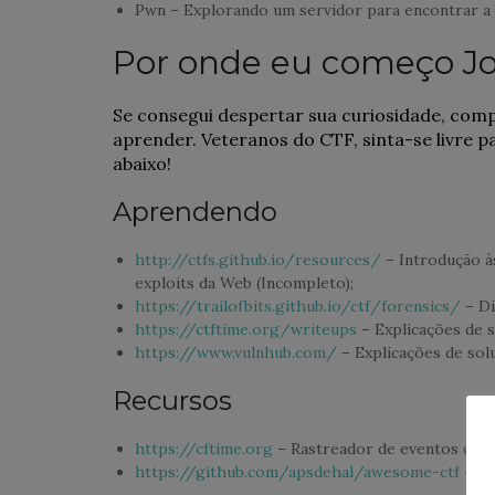
Pwn – Explorando um servidor para encontrar a 
Por onde eu começo Jo
Se consegui despertar sua curiosidade, comp
aprender. Veteranos do CTF, sinta-se livre 
abaixo!
Aprendendo
http://ctfs.github.io/resources/
– Introdução à
exploits da Web (Incompleto);
https://trailofbits.github.io/ctf/forensics/
– Di
https://ctftime.org/writeups
– Explicações de s
https://www.vulnhub.com/
– Explicações de solu
Recursos
https://cftime.org
– Rastreador de eventos da 
https://github.com/apsdehal/awesome-ctf
– Li