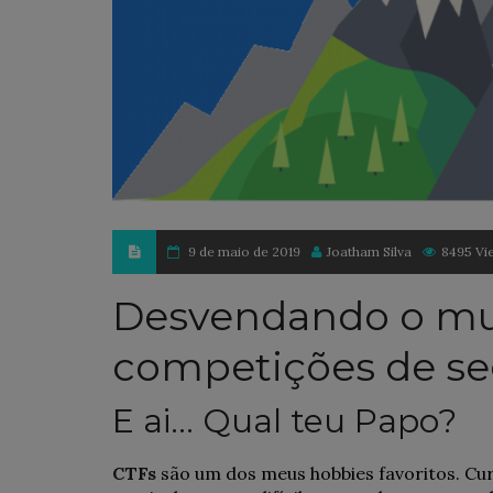
9 de maio de 2019
Joatham Silva
8495 Vi
Desvendando o mu
competições de se
E ai… Qual teu Papo?
CTFs
são um dos meus hobbies favoritos. Cur