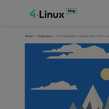
Home
Segurança
Desvendando o mundo dos CTFs: com