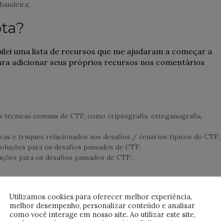
bandeira;
ta?
ilei uma lista de recursos que me ajudaram a começar a
para adicionar seus próprios recursos nos comentários
s técnicas comuns de CTF, como criptografia, esteganografia,
cas e truques relacionados aos desafios / cenários típicos do CTF;
oluções para os desafios passados ​​de CTF;
ções para os desafios passados ​​de CTF;
Utilizamos cookies para oferecer melhor experiência,
CTF;
melhor desempenho, personalizar conteúdo e analisar
sta abrangente de ferramentas e leitura adicional;
como você interage em nosso site. Ao utilizar este site,