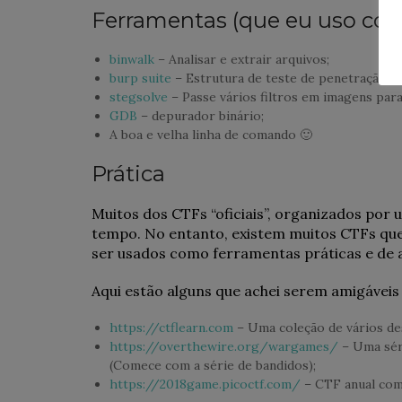
Ferramentas (que eu uso com
binwalk
– Analisar e extrair arquivos;
burp suite
– Estrutura de teste de penetração da
stegsolve
– Passe vários filtros em imagens para
GDB
– depurador binário;
A boa e velha linha de comando 🙂
Prática
Muitos dos CTFs “oficiais”, organizados por
tempo. No entanto, existem muitos CTFs que 
ser usados ​​como ferramentas práticas e de
Aqui estão alguns que achei serem amigáveis ​​
https://ctflearn.com
– Uma coleção de vários de
https://overthewire.org/wargames/
– Uma séri
(Comece com a série de bandidos);
https://2018game.picoctf.com/
– CTF anual com 