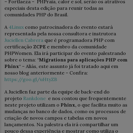
– Fortlaeza – PHPraia, calor e sol, serão os atrativos
especiais desta edição para reunir todas as
comunidades PHP do Brasil.
A
4Linux
como patrocinadora do evento estará
representada pela nossa consultora e instrutora
Juciellen Cabrera
que é programadora PHP com
certificação
ZCPE
e membro da comunidade
PHPWomen. Ela irá participar do evento palestrando
sobre o tema: “
Migrations para aplicações PHP com
Phinx
“ – Aliás, este assunto já foi tratado aqui em
nosso blog anteriormente – Confira:
https://goo.gl/uHtyZB
A Juciellen faz parte da equipe de back-end do
projeto
Rankdone
e nos contou que frequentemente
neste projeto utilizam o
Phinx,
o que facilita muito as
mudanças no banco de dados, como os processos de
criação de novos campos e tabelas em novos
lançamentos. Na palestra ela irá compartilhar um
pouco dessa experiência e mostrar como utiliza o