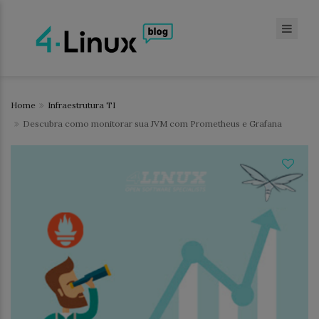
Home
Infraestrutura TI
Descubra como monitorar sua JVM com Prometheus e Grafana