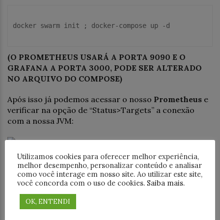
docker swarm init 
;
 docker-compose up -d

(O PROMETHEUS USARÁ A PORTA 9090 E O
GRAFANA A PORTA 3000, PODE SER ALTERADO
NO ARQUIVO DO COMPOSE)
Após isso já podemos acessar o nosso
Prometheus
e
verificar na opção de “Status>Targets” a conexão
com a nossa JVM:
Utilizamos cookies para oferecer melhor experiência,
Agora é a hora de acessarmos o
Grafana para
melhor desempenho, personalizar conteúdo e analisar
configurar os dashboards
. O usuário e senha
como você interage em nosso site. Ao utilizar este site,
você concorda com o uso de cookies.
Saiba mais
.
definidos para o Grafana estão no compose file e são
respectivamente “admin/password”. Após o login na
OK, ENTENDI
primeira tela selecione a opção “Datasource”: