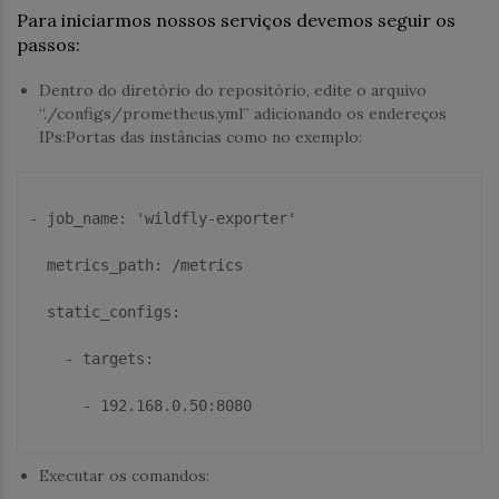
Para iniciarmos nossos serviços devemos seguir os
passos:
Dentro do diretório do repositório, edite o arquivo
“./configs/prometheus.yml” adicionando os endereços
IPs:Portas das instâncias como no exemplo:
-
job_name
:
'wildfly-exporter'
  metrics_path
:
 /metrics

  static_configs
:
    -
targets
:
      -
 192.168.0.50
:
8080
Executar os comandos: