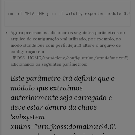
rm
 -rf META-INF 
;
rm
 -f wildfly_exporter_module-0.0.5
Agora precisamos adicionar os seguintes parâmetros no
arquivo de configuração xml utilizado, por exemplo, no
modo
standalone
com perfil
default
altere o arquivo de
configuração em
“
JBOSS_HOME/standalone/configuration/standalone.xml
”,
adicionando os seguintes parâmetros:
Este parâmetro irá definir que o
módulo que extraímos
anteriormente seja carregado e
deve estar dentro da chave
‘
subsystem
xmlns=”urn:jboss:domain:ee:4.0
’,