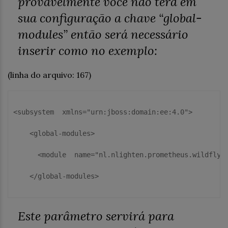
provavelmente você não terá em
sua configuração a chave “
global-
modules
” então será necessário
inserir como no exemplo:
(linha do arquivo: 167)
<
subsystem
xmlns
=
"
urn:jboss:domain:ee:4.0
"
>
    <
global-modules
>
      <
module
name
=
"
nl.nlighten.prometheus.wildfly
"
    </
global-modules
>
Este parâmetro servirá para