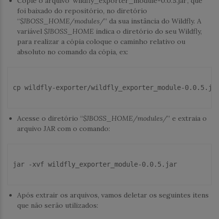
Copie o arquivo ‘wildfly_exporter_module-0.0.5.jar’, que
foi baixado do repositório, no diretório
“
$JBOSS_HOME/modules/
” da sua instância do Wildfly. A
variável
$JBOSS_HOME
indica o diretório do seu Wildfly,
para realizar a cópia coloque o caminho relativo ou
absoluto no comando da cópia, ex:
cp
 wildfly-exporter/wildfly_exporter_module-0.0.5.jar
Acesse o diretório “
$JBOSS_HOME/modules/
” e extraia o
arquivo JAR com o comando:
jar -xvf wildfly_exporter_module-0.0.5.jar

Após extrair os arquivos, vamos deletar os seguintes itens
que não serão utilizados: