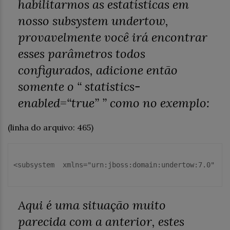
habilitarmos as estatísticas em
nosso
subsystem undertow
,
provavelmente você irá encontrar
esses parâmetros todos
configurados, adicione então
somente o
“ statistics-
enabled=“true
” ” como no exemplo:
(linha do arquivo: 465)
<
subsystem
xmlns
=
"
urn:jboss:domain:undertow:7.0
"
d
Aqui é uma situação muito
parecida com a anterior, estes