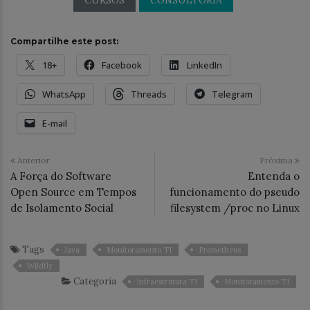
CURSOS
CONSULTORIA
Compartilhe este post:
18+
Facebook
LinkedIn
WhatsApp
Threads
Telegram
E-mail
Anterior
Próxima
A Força do Software
Entenda o
Open Source em Tempos
funcionamento do pseudo
de Isolamento Social
filesystem /proc no Linux
Tags
Java
Monitoramento TI
Prometheus
Wildfly
Categoria
Infraestrutura TI
Monitoramento TI