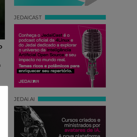
JEDAICAST
o
a
JEDAI.AI