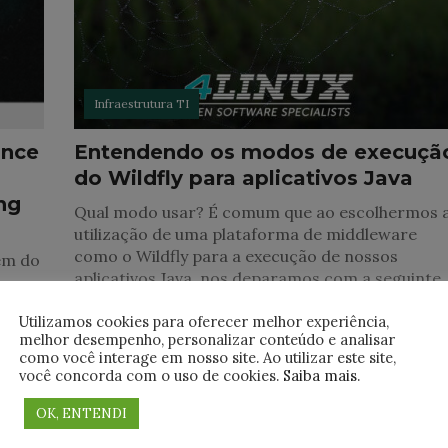
Infraestrutura TI
ance
Entendendo os modos de execuçã
do Wildfly para aplicativos Java
ng
Qual modo usar? É comum que ao escolhermos 
utilização de uma plataforma de middleware
como o Wildfly para a execução de nossos
ém do
aplicativos Java, nos deparamos com a seguinte
Utilizamos cookies para oferecer melhor experiência,
melhor desempenho, personalizar conteúdo e analisar
como você interage em nosso site. Ao utilizar este site,
você concorda com o uso de cookies.
Saiba mais
.
OK, ENTENDI