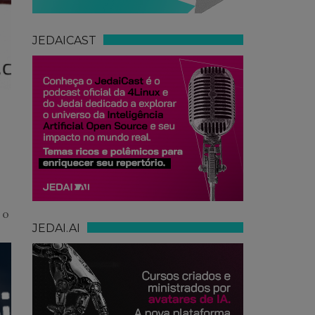
JEDAICAST
 o
JEDAI.AI