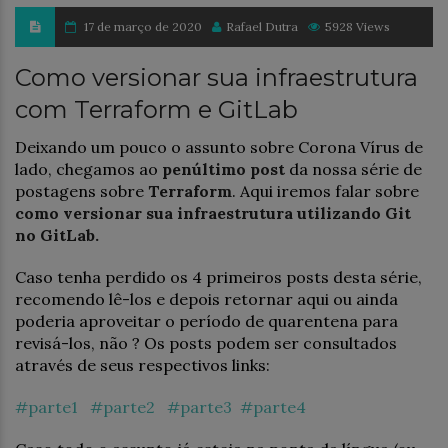
17 de março de 2020
Rafael Dutra
5928 Views
Como versionar sua infraestrutura
com Terraform e GitLab
Deixando um pouco o assunto sobre Corona Vírus de
lado, chegamos ao
penúltimo post
da nossa série de
postagens sobre
Terraform
. Aqui iremos falar sobre
como versionar sua infraestrutura utilizando Git
no GitLab.
Caso tenha perdido os 4 primeiros posts desta série,
recomendo lê-los e depois retornar aqui ou ainda
poderia aproveitar o período de quarentena para
revisá-los, não ? Os posts podem ser consultados
através de seus respectivos links:
#parte1
#parte2
#parte3
#parte4