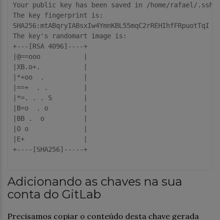
Your public key has been saved in /home/rafael/.ssh/4
The key fingerprint is:

SHA256:mtABqryIABsxIw4YmnKBL55mqC2rREHIhfFRpuotTqI ra
The key's randomart image is:

+---[RSA 4096]----+

|@==ooo           |

|XB.o+.           |

|*+oo  .          |

|==+  . .         |

|*=. . . S        |

|B=o  . o         |

|BB .  o          |

|O o              |

|E+               |

+----[SHA256]-----+

Adicionando as chaves na sua
conta do GitLab
Precisamos copiar o conteúdo desta chave gerada