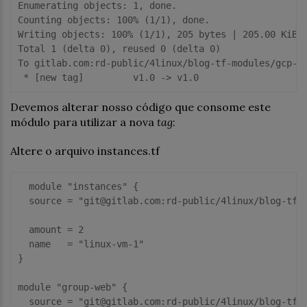
Enumerating objects: 1, done.

Counting objects: 100% (1/1), done.

Writing objects: 100% (1/1), 205 bytes | 205.00 KiB/s
Total 1 (delta 0), reused 0 (delta 0)

To gitlab.com:rd-public/4linux/blog-tf-modules/gcp-in
Devemos alterar nosso código que consome este
módulo para utilizar a nova
tag
:
Altere o arquivo instances.tf
  module "instances" {

  source = "git@gitlab.com:rd-public/4linux/blog-tf-m
  amount = 2

  name   = "linux-vm-1"

}

module "group-web" {

  source = "git@gitlab.com:rd-public/4linux/blog-tf-m