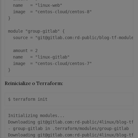
  name   = "linux-web"

  image  = "centos-cloud/centos-8"

}

module "group-gitlab" {

  source = "git@gitlab.com:rd-public/blog-tf-modules/
  amount = 2

  name   = "linux-gitlab"

  image  = "centos-cloud/centos-7"

Reinicialize o Terraform:
Initializing modules...

Downloading git@gitlab.com:rd-public/4linux/blog-tf-m
- group-gitlab in .terraform/modules/group-gitlab

Downloading git@gitlab.com:rd-public/4linux/blog-tf-m