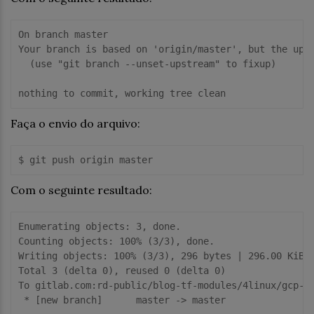
On branch master

Your branch is based on 'origin/master', but the upst
  (use "git branch --unset-upstream" to fixup)

Faça o envio do arquivo:
Com o seguinte resultado:
Enumerating objects: 3, done.

Counting objects: 100% (3/3), done.

Writing objects: 100% (3/3), 296 bytes | 296.00 KiB/s
Total 3 (delta 0), reused 0 (delta 0)

To gitlab.com:rd-public/blog-tf-modules/4linux/gcp-in