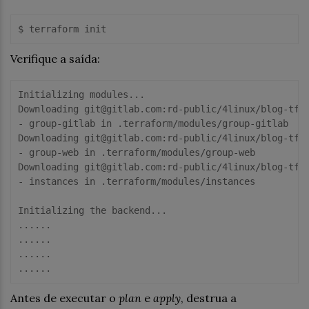
Verifique a saída:
Initializing modules...

Downloading git@gitlab.com:rd-public/4linux/blog-tf-m
- group-gitlab in .terraform/modules/group-gitlab

Downloading git@gitlab.com:rd-public/4linux/blog-tf-m
- group-web in .terraform/modules/group-web

Downloading git@gitlab.com:rd-public/4linux/blog-tf-m
- instances in .terraform/modules/instances

Initializing the backend...

......

......

......

Antes de executar o
plan
e
apply
, destrua a