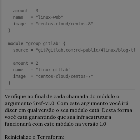
  amount = 3

  name   = "linux-web"

  image  = "centos-cloud/centos-8"

}

module "group-gitlab" {

  source = "git@gitlab.com:rd-public/4linux/blog-tf-m
  amount = 2

  name   = "linux-gitlab"

  image  = "centos-cloud/centos-7"

Verifique no final de cada chamada do módulo o
argumento ?ref=v1.0. Com este argumento você irá
dizer em qual versão o seu módulo está. Desta forma
você está garantindo que sua infraestrutura
funcionará com este módulo na versão 1.0
Reinicialize o Terraform: