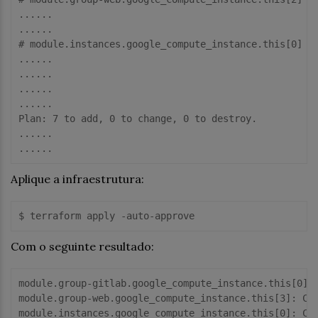
......

......

# module.instances.google_compute_instance.this[0] wi
......

......

......

......

Plan: 7 to add, 0 to change, 0 to destroy.

......

Aplique a infraestrutura:
Com o seguinte resultado:
module.group-gitlab.google_compute_instance.this[0]: 
module.group-web.google_compute_instance.this[3]: Cre
module.instances.google_compute_instance.this[0]: Cre