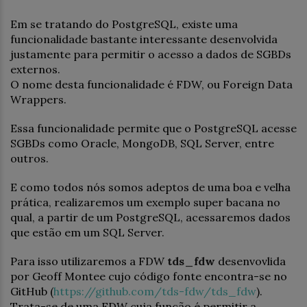
Em se tratando do PostgreSQL, existe uma
funcionalidade bastante interessante desenvolvida
justamente para permitir o acesso a dados de SGBDs
externos.
O nome desta funcionalidade é FDW, ou Foreign Data
Wrappers.
Essa funcionalidade permite que o PostgreSQL acesse
SGBDs como Oracle, MongoDB, SQL Server, entre
outros.
E como todos nós somos adeptos de uma boa e velha
prática, realizaremos um exemplo super bacana no
qual, a partir de um PostgreSQL, acessaremos dados
que estão em um SQL Server.
Para isso utilizaremos a FDW
tds_fdw
desenvovlida
por Geoff Montee cujo código fonte encontra-se no
GitHub (
https://github.com/tds-fdw/tds_fdw
).
Trata-se de uma FDW cuja função é permitir a