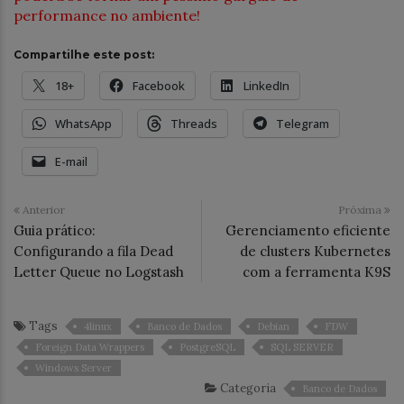
performance no ambiente!
Compartilhe este post:
18+
Facebook
LinkedIn
WhatsApp
Threads
Telegram
E-mail
Anterior
Próxima
Guia prático:
Gerenciamento eficiente
Configurando a fila Dead
de clusters Kubernetes
Letter Queue no Logstash
com a ferramenta K9S
Tags
4linux
Banco de Dados
Debian
FDW
Foreign Data Wrappers
PostgreSQL
SQL SERVER
Windows Server
Categoria
Banco de Dados