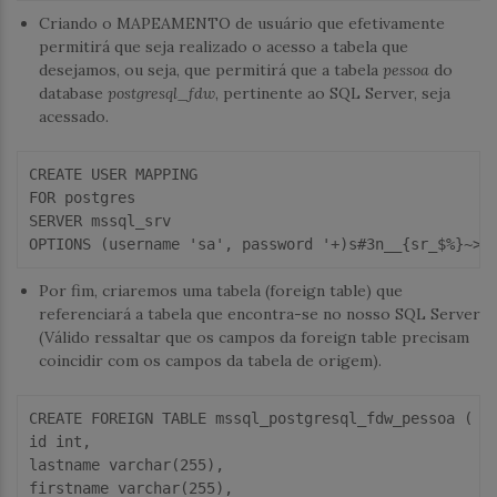
Criando o MAPEAMENTO de usuário que efetivamente
permitirá que seja realizado o acesso a tabela que
desejamos, ou seja, que permitirá que a tabela
pessoa
do
database
postgresql_fdw
, pertinente ao SQL Server, seja
acessado.
CREATE
USER
MAPPING
FOR
SERVER
 mssql_srv

OPTIONS (username 
'sa'
, 
password
'+)s#3n__{sr_$%}~>>
Por fim, criaremos uma tabela (foreign table) que
referenciará a tabela que encontra-se no nosso SQL Server
(Válido ressaltar que os campos da foreign table precisam
coincidir com os campos da tabela de origem).
CREATE
 FOREIGN 
TABLE
id
int
,

lastname 
varchar
(
255
),

firstname 
varchar
(
255
),
