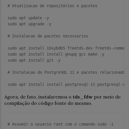
# Atualizacao de repositórios e pacotes 
sudo apt update -y

sudo apt upgrade -y

# Instalacao de pacotes necessarios
sudo apt 
install
 ibsybdb5 freetds-dev freetds-common 
sudo apt 
install
install
 gnupg gcc make -y

sudo apt 
install
 git -y 

# Instalacao do PostgreSQL 11 e pacotes relacionados
sudo apt 
install
install
 postgresql-
11
 postgresql-cl
Agora, de fato, instalaremos o
tds_fdw
por meio de
compilação do código fonte do mesmo.
# Assumir 
o
 usuario root 
com
o
 comando sudo -i
