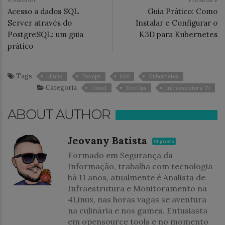
Acesso a dados SQL
Guia Prático: Como
Server através do
Instalar e Configurar o
PostgreSQL: um guia
K3D para Kubernetes
prático
Tags
4linux
Devops
k9s
Kubernetes
Categoria
Cloud
DevOps
Infraestrutura TI
ABOUT AUTHOR
Jeovany Batista
14 posts
Formado em Segurança da
Informação, trabalha com tecnologia
há 11 anos, atualmente é Analista de
Infraestrutura e Monitoramento na
4Linux, nas horas vagas se aventura
na culinária e nos games. Entusiasta
em opensource tools e no momento