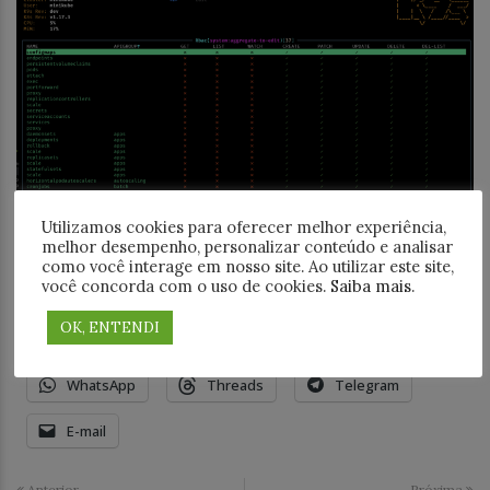
Utilizamos cookies para oferecer melhor experiência,
melhor desempenho, personalizar conteúdo e analisar
Espero que tenham gostado, até mais pessoal!
como você interage em nosso site. Ao utilizar este site,
você concorda com o uso de cookies.
Saiba mais
.
Compartilhe este post:
OK, ENTENDI
18+
Facebook
LinkedIn
WhatsApp
Threads
Telegram
E-mail
Anterior
Próxima