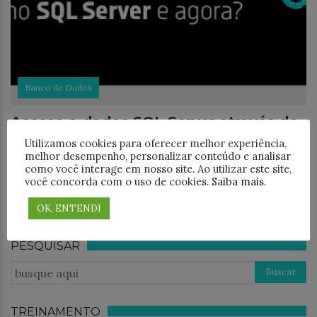
Banco de Dados
Acesso a dados SQL Server através do
PostgreSQL: um guia prático
Utilizamos cookies para oferecer melhor experiência,
melhor desempenho, personalizar conteúdo e analisar
Tenho um PostgreSQL e preciso acessar dados que
como você interage em nosso site. Ao utilizar este site,
estão no SQL Server! E agora?! Não! Não precisa
você concorda com o uso de cookies.
Saiba mais
.
entrar em pânico! Existe uma solução para isso.
OK, ENTENDI
Digamos que em um determinado
PESQUISAR
TREINAMENTO