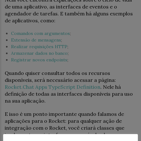
de uma aplicativo, as interfaces de eventos e o
agendador de tarefas. E também há alguns exemplos
de aplicativos, como:
Comandos com argumentos
;
Extensão de mensagens
;
Realizar requisições HTTP
;
Armazenar dados no banco
;
Registrar novos endpoints
;
Quando quiser consultar todos os recursos
disponíveis, será necessário acessar a página:
Rocket.Chat Apps TypeScript Definition
. Nele há
definição de todas as interfaces disponíveis para uso
na sua aplicação.
E isso é um ponto importante quando falamos de
aplicações para o Rocket: para qualquer ação de
integração com o Rocket, você criará classes que
implementem a interface responsável pela