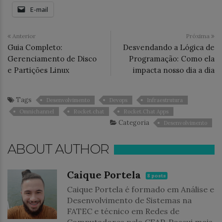
E-mail
Anterior
Próxima
Guia Completo:
Desvendando a Lógica de
Gerenciamento de Disco
Programação: Como ela
e Partições Linux
impacta nosso dia a dia
Tags
Desenvolvimento
Devops
Infraestrutura
Omnichannel
Rocket.chat
Rocket.Chat Apps
Categoria
Desenvolvimento
ABOUT AUTHOR
Caique Portela
8 posts
Caique Portela é formado em Análise e
Desenvolvimento de Sistemas na
FATEC e técnico em Redes de