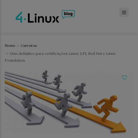
Home
Carreiras
Guia definitivo para certificações Linux: LPI, Red Hat e Linux
Foundation