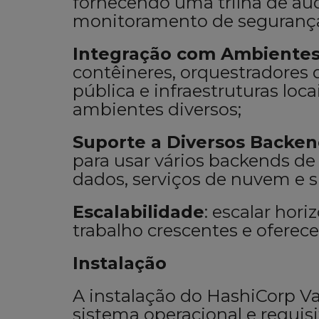
fornecendo uma trilha de au
monitoramento de seguranç
Integração com Ambiente
contêineres, orquestradores
pública e infraestruturas loc
ambientes diversos;
Suporte a Diversos Backe
para usar vários backends 
dados, serviços de nuvem e s
Escalabilidade
: escalar hor
trabalho crescentes e oferece
Instalação
A instalação do HashiCorp V
sistema operacional e requisit