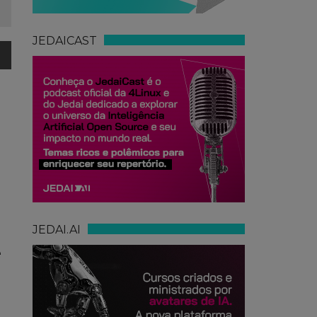
JEDAICAST
JEDAI.AI
e