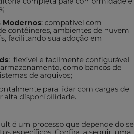
ditoria completa para conformidade e
a;
s Modernos
: compatível com
 de contêineres, ambientes de nuvem
ais, facilitando sua adoção em
nds
: flexível e facilmente configurável
de armazenamento, como bancos de
istemas de arquivos;
izontalmente para lidar com cargas de
r alta disponibilidade.
ault é um processo que depende do s
os específicos. Confira, a seguir, uma