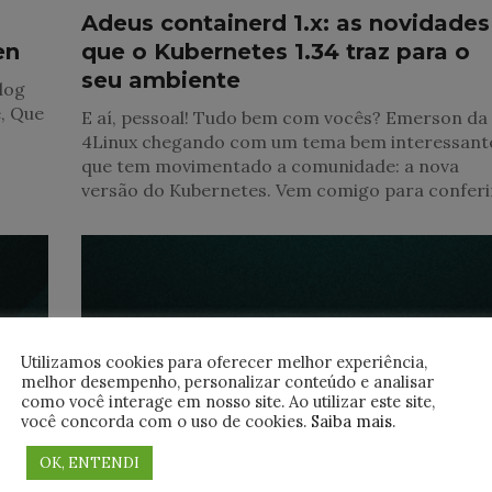
Adeus containerd 1.x: as novidades
en
que o Kubernetes 1.34 traz para o
seu ambiente
log
, Que
E aí, pessoal! Tudo bem com vocês? Emerson da
4Linux chegando com um tema bem interessant
que tem movimentado a comunidade: a nova
versão do Kubernetes. Vem comigo para conferi
Utilizamos cookies para oferecer melhor experiência,
melhor desempenho, personalizar conteúdo e analisar
como você interage em nosso site. Ao utilizar este site,
você concorda com o uso de cookies.
Saiba mais
.
OK, ENTENDI