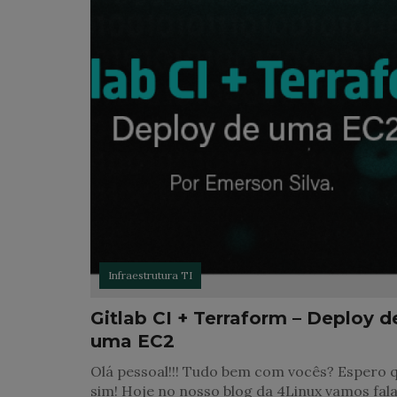
Infraestrutura TI
Gitlab CI + Terraform – Deploy d
uma EC2
Olá pessoal!!! Tudo bem com vocês? Espero 
sim! Hoje no nosso blog da 4Linux vamos fal