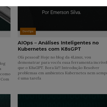
DevOps
AIOps – Análises Inteligentes no
Kubernetes com K8sGPT
Olá pessoal! Hoje no blog da 4Linux, vou
demonstrar para vocês essa ferramenta incríve
log
que o K8sGPT. Bora lá!!! Introdução Resolver
a
problemas em ambientes Kubernetes nem semp
a como
é uma tarefa
. Com