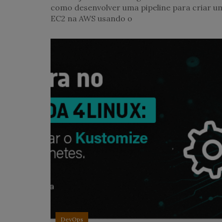
como desenvolver uma pipeline para criar u
EC2 na AWS usando o
DevOps