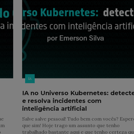
IA
IA no Universo Kubernetes: detect
e resolva incidentes com
inteligência artificial
ue
Salve salve pessoal! Tudo bem com vocês? Esper
 um
que sim! Hoje trago um assunto que tenho
o
trabalhado bastante aqui e que tenho certeza q