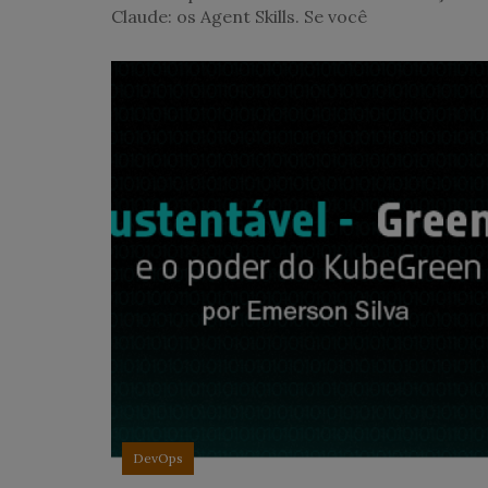
Claude: os Agent Skills. Se você
DevOps