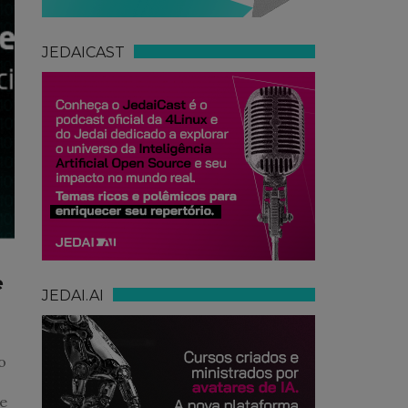
JEDAICAST
e
JEDAI.AI
o
ue