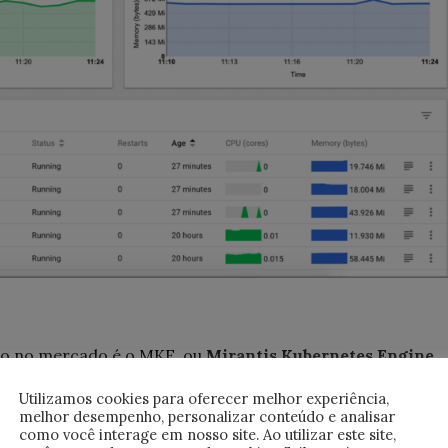
ço no mercado é o MKE, ou
Mirantis Kubernetes Engine
,
netes, que ajuda a simplificar a implementação e o
Utilizamos cookies para oferecer melhor experiência,
. É uma solução completa que inclui um painel web, um CL
melhor desempenho, personalizar conteúdo e analisar
ar a instalação, configuração e gerenciamento do
como você interage em nosso site. Ao utilizar este site,