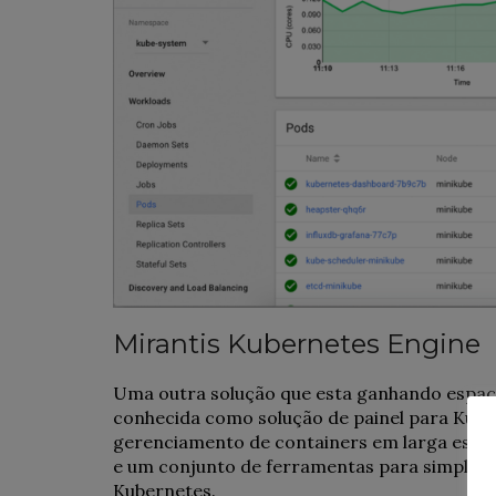
Mirantis Kubernetes Engine
Uma outra solução que esta ganhando espa
conhecida como solução de painel para Kuber
gerenciamento de containers em larga escala
e um conjunto de ferramentas para simplific
Kubernetes.