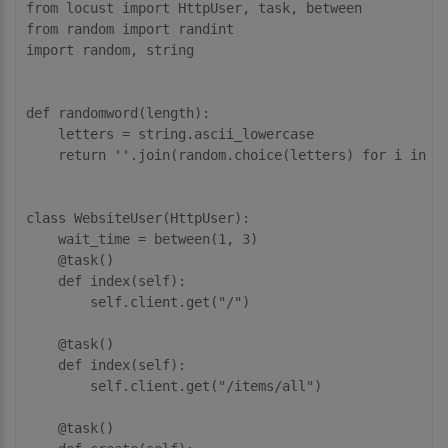
from
 locust 
import
from
 random 
import
import
 random, string

def
randomword
(
length
):
    letters = string.ascii_lowercase

return
''
.join(random.choice(letters) 
for
 i 
in
r
class
WebsiteUser
(
HttpUser
):
    wait_time = between(
1
, 
3
    @task()
def
index
(
self
):
        self.client.get(
"/"
)

    @task()
def
index
(
self
):
        self.client.get(
"/items/all"
)

    @task()