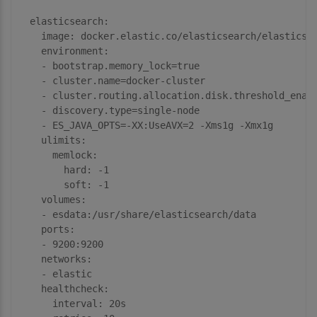
elasticsearch:
image:
docker.elastic.co/elasticsearch/elasticse
environment:
-
bootstrap.memory_lock=true
-
cluster.name=docker-cluster
-
cluster.routing.allocation.disk.threshold_enab
-
discovery.type=single-node
-
ES_JAVA_OPTS=-XX:UseAVX=2
-Xms1g
-Xmx1g
ulimits:
memlock:
hard:
-1
soft:
-1
volumes:
-
esdata:/usr/share/elasticsearch/data
ports:
-
9200
:9200
networks:
-
elastic
healthcheck:
interval:
20s