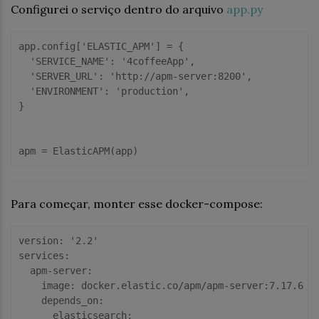
Configurei o serviço dentro do arquivo
app.py
app.config[
'ELASTIC_APM'
] = {

'SERVICE_NAME'
: 
'4coffeeApp'
,

'SERVER_URL'
: 
'http://apm-server:8200'
,

'ENVIRONMENT'
: 
'production'
,

}

Para começar, monter esse docker-compose:
version:
'2.2'
services:
apm-server:
image:
docker.elastic.co/apm/apm-server:7.17.6
depends_on:
elasticsearch: