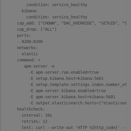
condition:
service_healthy
kibana:
condition:
service_healthy
cap_add:
 [
"CHOWN"
, 
"DAC_OVERRIDE"
, 
"SETGID"
, 
"SE
cap_drop:
 [
"ALL"
]

ports:
-
8200
:8200
networks:
-
elastic
command:
>

       apm-server -e

         -E apm-server.rum.enabled=true

         -E setup.kibana.host=kibana:5601

         -E setup.template.settings.index.number_of_r
         -E apm-server.kibana.enabled=true

         -E apm-server.kibana.host=kibana:5601

healthcheck:
interval:
10s
retries:
12
test:
curl
--write-out
'HTTP 
%{http_code}
'
--f