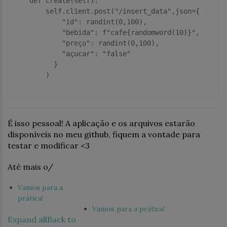
def
create
(
self
):
        self.client.post(
"/insert_data"
,json={

"id"
: randint(
0
,
100
),

"bebida"
: 
f"cafe
{randomword(
10
)}
"
,

"preço"
: randint(
0
,
100
),

"açucar"
: 
"false"
          }

        )

É isso pessoal! A aplicação e os arquivos estarão
disponíveis no meu github, fiquem a vontade para
testar e modificar <3
Até mais o/
Vamos para a
prática!
Vamos para a prática!
Expand all
Back to