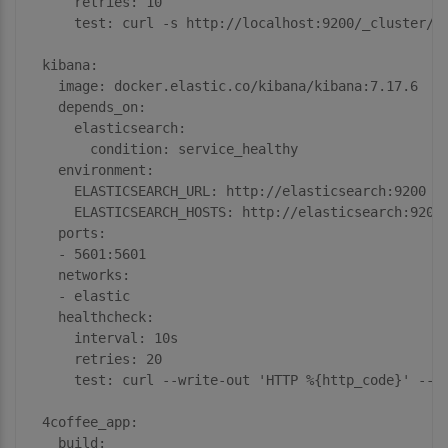
retries:
10
test:
curl
-s
http://localhost:9200/_cluster/h
kibana:
image:
docker.elastic.co/kibana/kibana:7.17.6
depends_on:
elasticsearch:
condition:
service_healthy
environment:
ELASTICSEARCH_URL:
http://elasticsearch:9200
ELASTICSEARCH_HOSTS:
http://elasticsearch:9200
ports:
-
5601
:5601
networks:
-
elastic
healthcheck:
interval:
10s
retries:
20
test:
curl
--write-out
'HTTP 
%{http_code}
'
--f
4coffee_app:
build: