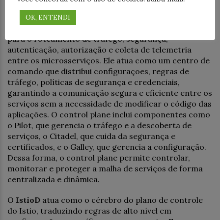
O control plane do Istio é a camada responsável por
gerenciar e configurar os proxies Envoy que
OK, ENTENDI
compõem o data plane, definindo as regras e políticas
para o roteamento de tráfego, segurança,
autenticação, autorização e coleta de telemetria
entre os microsserviços. Ele atua como um centro de
comando que distribui configurações, regras de
tráfego, políticas de segurança e credenciais,
garantindo a comunicação segura e eficiente entre os
serviços sem a necessidade de modificar o código das
aplicações. O control plane inclui componentes como
o Pilot, que gerencia o tráfego e a descoberta de
serviços, o Citadel, que cuida da segurança e
certificados, e o Galley, que gerencia a configuração.
Dessa forma, o control plane permite controlar,
monitorar e proteger a malha de serviços de forma
centralizada e dinâmica.
O
IstioD
atua como o cérebro do plano de controle
do Istio, traduzindo regras de alto nível em