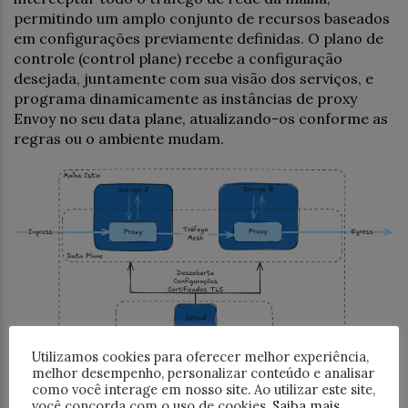
permitindo um amplo conjunto de recursos baseados
em configurações previamente definidas. O plano de
controle (control plane) recebe a configuração
desejada, juntamente com sua visão dos serviços, e
programa dinamicamente as instâncias de proxy
Envoy no seu data plane, atualizando-os conforme as
regras ou o ambiente mudam.
Utilizamos cookies para oferecer melhor experiência,
melhor desempenho, personalizar conteúdo e analisar
Control Plane
como você interage em nosso site. Ao utilizar este site,
você concorda com o uso de cookies.
Saiba mais
.