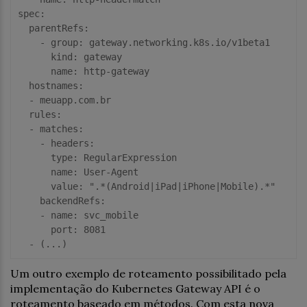
spec
:

parentRefs
:

    - 
group
: gateway.networking.k8s.io/v1beta1

kind
: gateway

name
: http-gateway

hostnames
: 

  - meuapp.com.br

rules
:

  - 
matches
:

    - 
headers
:

type
: RegularExpression

name
: User-Agent

value
: 
".*(Android|iPad|iPhone|Mobile).*"
backendRefs
:

    - 
name
: svc_mobile

port
: 
8081
Um outro exemplo de roteamento possibilitado pela
implementação do Kubernetes Gateway API é o
roteamento baseado em métodos. Com esta nova