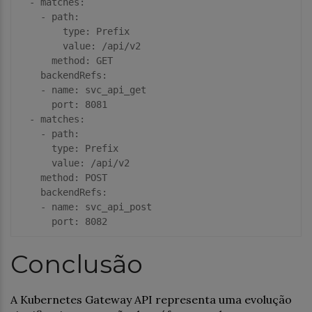
  - 
matches
:

    - 
path
:

type
: Prefix

value
: /api/v2 

method
: GET

backendRefs
:

    - 
name
: svc_api_get

port
: 
8081
  - 
matches
:

    - 
path
:

type
: Prefix

value
: /api/v2 

method
: POST

backendRefs
:

    - 
name
: svc_api_post

port
: 
8082
Conclusão
A Kubernetes Gateway API representa uma evolução