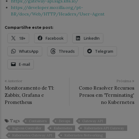
https://gateway-api.sigs.k8s.io/
https://developer.mozilla.org/pt-
BR/docs/Web/HTTP/Headers/User-Agent
Compartilhe este post:
18+
Facebook
LinkedIn
WhatsApp
Threads
Telegram
E-mail
Anterior
Próxima
Monitoramento de TI:
Como Resolver Recursos
Zabbix, Grafana e
Presos em 'Terminating'
Prometheus
no Kubernetes
Tags
Containers
Devops
Gateway API
Ingress Controller
Kubernetes
Kubernetes API Gateway
Kubernetes Gateway API
Kubernetes Networking