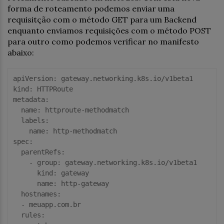
forma de roteamento podemos enviar uma
requisitção com o método GET para um Backend
enquanto enviamos requisições com o método POST
para outro como podemos verificar no manifesto
abaixo:
apiVersion
kind
metadata
:

name
: httproute-methodmatch

labels
:

name
spec
:

parentRefs
:

    - 
group
: gateway.networking.k8s.io/v1beta1

kind
: gateway

name
: http-gateway

hostnames
: 

  - meuapp.com.br

rules
:
