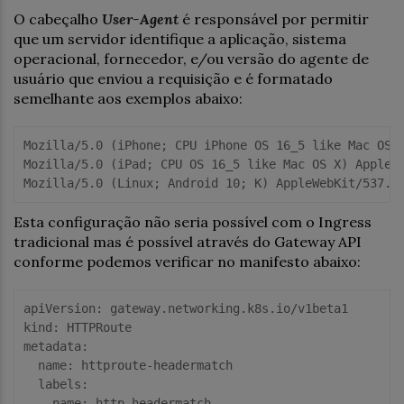
O cabeçalho
User-Agent
é responsável por permitir
que um servidor identifique a aplicação, sistema
operacional, fornecedor, e/ou versão do agente de
usuário que enviou a requisição e é formatado
semelhante aos exemplos abaixo:
Mozilla/
5.0
 (iPhone; CPU iPhone OS 
16
_5 like Mac OS 
Mozilla/
5.0
 (iPad; CPU OS 
16
_5 like Mac OS X) AppleW
Mozilla/
5.0
 (Linux; Android 
10
; K) AppleWebKit/
537.3
Esta configuração não seria possível com o Ingress
tradicional mas é possível através do Gateway API
conforme podemos verificar no manifesto abaixo:
apiVersion
kind
metadata
:

name
: httproute-headermatch

labels
:

name