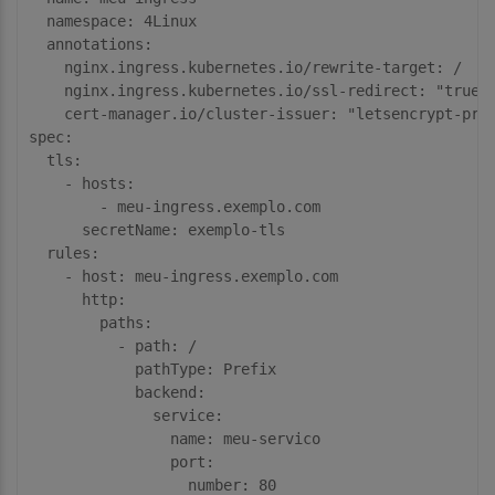
namespace
: 
4
Linux

annotations
:

    nginx.ingress.kubernetes.io/
rewrite-target
: /

    nginx.ingress.kubernetes.io/
ssl-redirect
: 
"true"
    cert-manager.io/
cluster-issuer
: 
"letsencrypt-pro
spec
:

tls
:

    - 
hosts
:

        - meu-ingress.exemplo.com

secretName
: exemplo-tls

rules
:

    - 
host
: meu-ingress.exemplo.com

http
:

paths
:

          - 
path
: /

pathType
: Prefix

backend
:

service
:

name
: meu-servico

port
:

number
: 
80