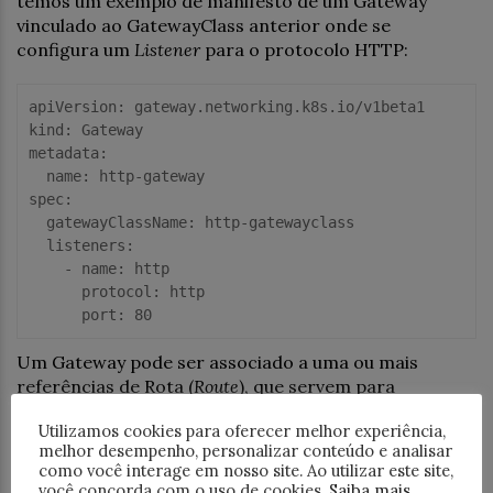
temos um exemplo de manifesto de um Gateway
vinculado ao GatewayClass anterior onde se
configura um
Listener
para o protocolo HTTP:
apiVersion
kind
metadata
: 

name
spec
:

gatewayClassName
: http-gatewayclass

listeners
:

    - 
name
: http

protocol
: http

port
: 
80
Um Gateway pode ser associado a uma ou mais
referências de Rota (
Route
), que servem para
direcionar um subconjunto de tráfego para um
Utilizamos cookies para oferecer melhor experiência,
serviço específico.
melhor desempenho, personalizar conteúdo e analisar
como você interage em nosso site. Ao utilizar este site,
Routes
você concorda com o uso de cookies.
Saiba mais
.