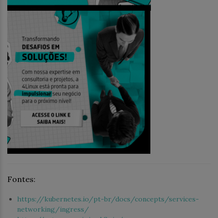
Fontes:
https://kubernetes.io/pt-br/docs/concepts/services-
networking/ingress/