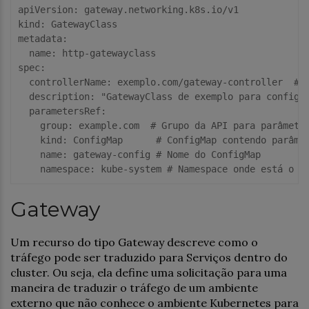
apiVersion:
kind:
metadata:
  name:
spec:
  controllerName:
 exemplo.com/gateway-controller  
# 
  description:
"GatewayClass de exemplo para configu
  parametersRef:
    group:
 example.com  
# Grupo da API para parâmetr
    kind:
 ConfigMap      
# ConfigMap contendo parâme
    name:
 gateway-config 
# Nome do ConfigMap
    namespace:
 kube-system 
# Namespace onde está o C
Gateway
Um recurso do tipo Gateway descreve como o
tráfego pode ser traduzido para Serviços dentro do
cluster. Ou seja, ela define uma solicitação para uma
maneira de traduzir o tráfego de um ambiente
externo que não conhece o ambiente Kubernetes para