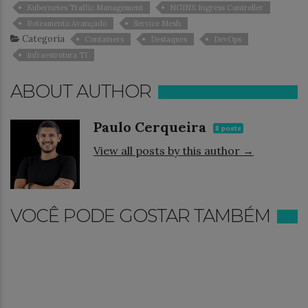
Kubernetes Traffic Management
NGINX Ingress Controller
Roteamento Avançado
Service Mesh
Categoria
Containers
Destaques
DevOps
Infraestrutura TI
ABOUT AUTHOR
Paulo Cerqueira
8 posts
View all posts by this author →
VOCÊ PODE GOSTAR TAMBÉM