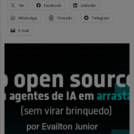
18+
Facebook
LinkedIn
WhatsApp
Threads
Telegram
E-mail