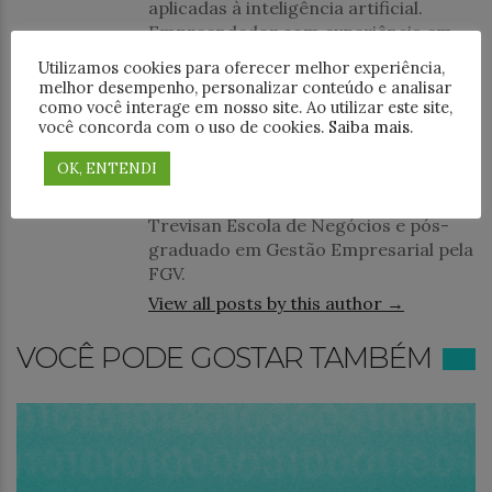
aplicadas à inteligência artificial.
Empreendedor com experiência em
tecnologia e inovação, atuou na
Utilizamos cookies para oferecer melhor experiência,
criação da Startup Jedai, voltada para
melhor desempenho, personalizar conteúdo e analisar
soluções avançadas de IA e educação.
como você interage em nosso site. Ao utilizar este site,
você concorda com o uso de cookies.
Saiba mais
.
Atua também como AI Strategic
Business Advisor na Intellinode.ai, em
OK, ENTENDI
Delaware, EUA. Administrador pela
FASP, especializado em Marketing pela
Trevisan Escola de Negócios e pós-
graduado em Gestão Empresarial pela
FGV.
View all posts by this author →
VOCÊ PODE GOSTAR TAMBÉM