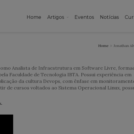
Home
Artigos
Eventos
Notícias
Cur
Home
Jonathan Al
como Analista de Infraestrutura em Software Livre, forma
la Faculdade de Tecnologia IBTA. Possui experiência em
plicação da cultura Devops, com ênfase em monitorament
ir de cursos voltados ao Sistema Operacional Linux, poss
→