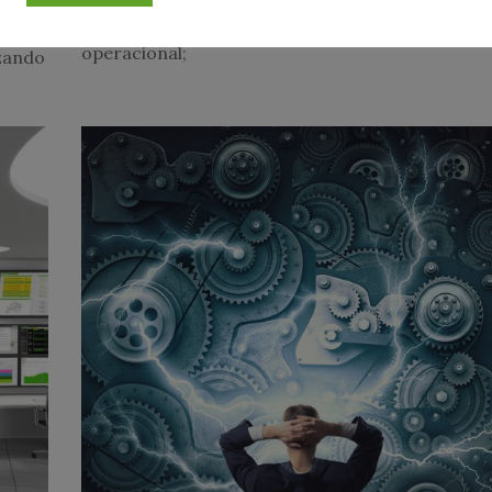
possível registrar todas as características de u
computador incluindo: Versão do sistema
em
operacional;
izando