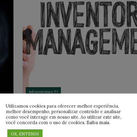
Infraestrutura TI
C
Guia completo: Como instalar e
Utilizamos cookies para oferecer melhor experiência,
melhor desempenho, personalizar conteúdo e analisar
configurar o OCS Inventory
como você interage em nosso site. Ao utilizar este site,
você concorda com o uso de cookies.
Saiba mais
.
O OCS Inventory é um software de gerência par
inventários de dispositivos em rede, com ele é
nome
OK, ENTENDI