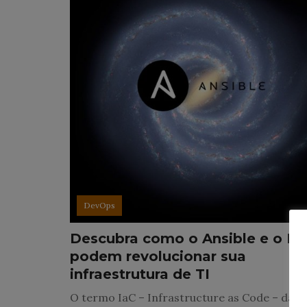
DevOps
Descubra como o Ansible e o Ia
podem revolucionar sua
infraestrutura de TI
O termo IaC – Infrastructure as Code – dá 