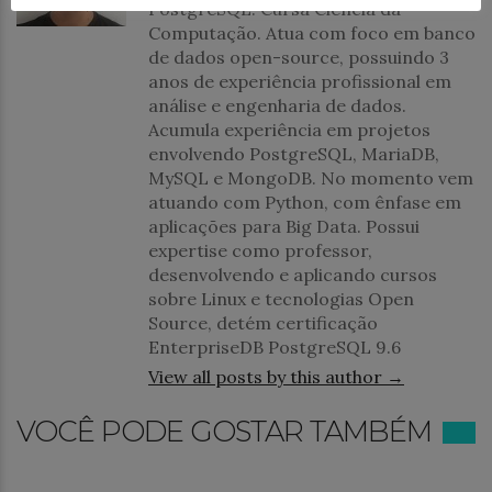
PostgreSQL. Cursa Ciência da
Computação. Atua com foco em banco
de dados open-source, possuindo 3
anos de experiência profissional em
análise e engenharia de dados.
Acumula experiência em projetos
envolvendo PostgreSQL, MariaDB,
MySQL e MongoDB. No momento vem
atuando com Python, com ênfase em
aplicações para Big Data. Possui
expertise como professor,
desenvolvendo e aplicando cursos
sobre Linux e tecnologias Open
Source, detém certificação
EnterpriseDB PostgreSQL 9.6
View all posts by this author →
VOCÊ PODE GOSTAR TAMBÉM
Banco de Dados