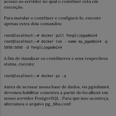
acesso ao servidor no qual o contêiner está em
execução.
Para instalar o contêiner e configurá-lo, execute
apenas estes dois comandos:
root@localhost:~# docker pull fenglc/pgadmin4
root@localhost:~# docker run --name my_pgadmin4 -p
5050:5050 -d fenglc/pgadmin4
A fim de visualizar os contêineres e seus respectivos
status, execute:
root@localhost:~# docker ps -a
Antes de acessar nossa base de dados, via pgAdmin4,
devemos habilitar conexões a partir do localhost em
nosso servidor PostgreSQL . Para que isso aconteça,
alteramos o arquivo pg_hba.conf: