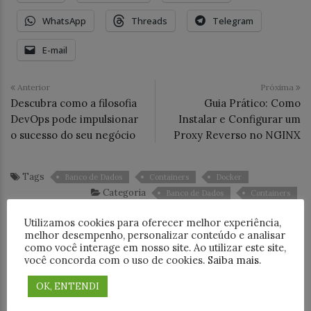
WhatsApp
Threads
Telegram
E-mail
Anterior
Próxima
Descubra como a filosofia
Guia Prático: Como
DevOps pode impulsionar
Instalar e Configurar um
o sucesso do seu negócio
Proxy Reverso no NGINX
Tags
Banco de Dados
Containers
Docker
Categoria
Banco de Dados
Containers
Utilizamos cookies para oferecer melhor experiência,
ABOUT AUTHOR
melhor desempenho, personalizar conteúdo e analisar
como você interage em nosso site. Ao utilizar este site,
você concorda com o uso de cookies.
Saiba mais
.
Arlindo Neto
7 posts
Arlindo Neto é administrador de
OK, ENTENDI
banco de dados apaixonado por