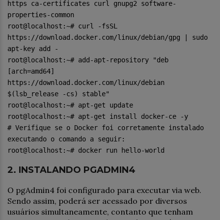
https ca-certificates curl gnupg2 software-
properties-common
root@localhost:~# curl -fsSL
https://download.docker.com/linux/debian/gpg | sudo
apt-key add -
root@localhost:~# add-apt-repository "deb
[arch=amd64]
https://download.docker.com/linux/debian
$(lsb_release -cs) stable"
root@localhost:~# apt-get update
root@localhost:~# apt-get install docker-ce -y
# Verifique se o Docker foi corretamente instalado
executando o comando a seguir:
root@localhost:~# docker run hello-world
2. INSTALANDO PGADMIN4
O pgAdmin4 foi configurado para executar via web.
Sendo assim, poderá ser acessado por diversos
usuários simultaneamente, contanto que tenham