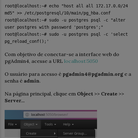
root@localhost:~# echo "host all all 172.17.0.0/24
md5" >> /etc/postgresql/10/main/pg_hba.conf
root@localhost:~# sudo -u postgres psql -c "alter
user postgres with password 'postgres';"
root@localhost:~# sudo -u postgres psql -c 'select
pg_reload_conf();'
Com objetivo de conectar-se a interface web do
pgAdmin4, acesse a URL
localhost:5050
O usuário para acesso é
pgadmin4@pgadmin.org
e a
senha é
admin
.
Na página principal, clique em
Object
>>
Create
>>
Server…