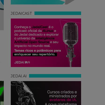
JEDAICAST
a
JEDAI.AI