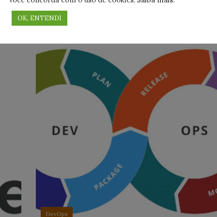
redução de custos
,
OK, ENTENDI
DevOps