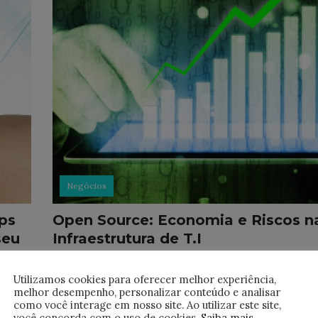
Negócios
ps
Open Source: Economia e Riscos n
seu
Infraestrutura de T.I
Os softwares open source são excelentes opçõe
para soluções de infraestrutura de T.I. Em eleva
Utilizamos cookies para oferecer melhor experiência,
tura
melhor desempenho, personalizar conteúdo e analisar
grau, por suas vantagens tecnológicas, sobretu
re de
como você interage em nosso site. Ao utilizar este site,
quando bem implementados, como também pel
você concorda com o uso de cookies.
Saiba mais
.