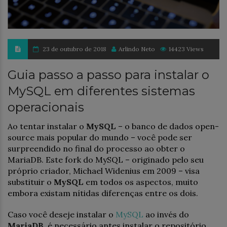
23 de outubro de 2018
Arlindo Neto
14423 Views
Guia passo a passo para instalar o
MySQL em diferentes sistemas
operacionais
Ao tentar instalar o
MySQL
– o banco de dados open-
source mais popular do mundo – você pode ser
surpreendido no final do processo ao obter o
MariaDB. Este fork do MySQL – originado pelo seu
próprio criador, Michael Widenius em 2009 – visa
substituir o
MySQL
em todos os aspectos, muito
embora existam nítidas diferenças entre os dois.
Caso você deseje instalar o
MySQL
ao invés do
MariaDB
, é necessário antes instalar o repositório