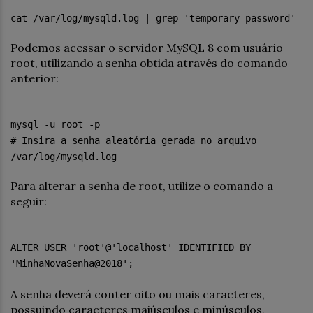
cat /var/log/mysqld.log | grep 'temporary password'
Podemos acessar o servidor MySQL 8 com usuário
root, utilizando a senha obtida através do comando
anterior:
mysql -u root -p
# Insira a senha aleatória gerada no arquivo
/var/log/mysqld.log
Para alterar a senha de root, utilize o comando a
seguir:
ALTER USER 'root'@'localhost' IDENTIFIED BY
'MinhaNovaSenha@2018';
A senha deverá conter oito ou mais caracteres,
possuindo caracteres maiúsculos e minúsculos,