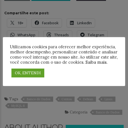
Compartilhe este post:
18+
Facebook
LinkedIn
WhatsApp
Threads
Telegram
Utilizamos cookies para oferecer melhor experiência,
E-mail
melhor desempenho, personalizar conteúdo e analisar
como você interage em nosso site. Ao utilizar este site,
você concorda com o uso de cookies.
Saiba mais
.
Anterior
Próxima
DevSecOps: Como usar o
Como Recuperar a Senha
OK, ENTENDI
SonarQube para análise
do Root no MySQL: Guia
de vulnerabilidades
Passo a Passo
Tags
Banco de Dados
Centos
Debian
Linux
MySQL 8
Categoria
Banco de Dados
ABOUT AUTHOR