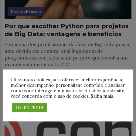
Desenvolvimento
Por que escolher Python para projetos
de Big Data: vantagens e benefícios
A maioria dos profissionais da área de Big Data possui
uma dúvida em comum: qual linguagem de
programação certa para um projeto que envolva um
grande volume de dados? O
Utilizamos cookies para oferecer melhor experiência,
melhor desempenho, personalizar conteúdo e analisar
como você interage em nosso site. Ao utilizar este site,
você concorda com o uso de cookies.
Saiba mais
.
OK, ENTENDI