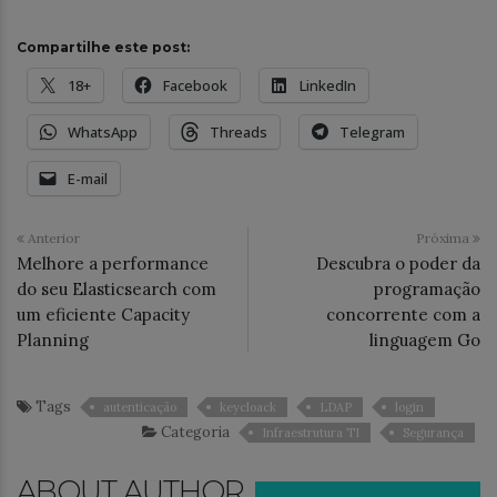
Compartilhe este post:
18+
Facebook
LinkedIn
WhatsApp
Threads
Telegram
E-mail
Anterior
Próxima
Melhore a performance
Descubra o poder da
do seu Elasticsearch com
programação
um eficiente Capacity
concorrente com a
Planning
linguagem Go
Tags
autenticação
keycloack
LDAP
login
Categoria
Infraestrutura TI
Segurança
ABOUT AUTHOR