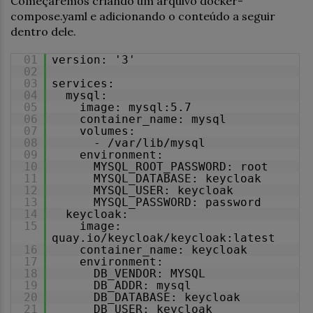
Começaremos criando um arquivo docker-
compose.yaml e adicionando o conteúdo a seguir
dentro dele.
01
version: '3'
02
03
services:
04
mysql:
05
image: mysql:5.7
06
container_name: mysql
07
volumes:
08
- /var/lib/mysql
09
environment:
10
MYSQL_ROOT_PASSWORD: root
11
MYSQL_DATABASE: keycloak
12
MYSQL_USER: keycloak
13
MYSQL_PASSWORD: password
14
keycloak:
15
image:
quay.io/keycloak/keycloak:latest
16
container_name: keycloak
17
environment:
18
DB_VENDOR: MYSQL
19
DB_ADDR: mysql
20
DB_DATABASE: keycloak
21
DB_USER: keycloak