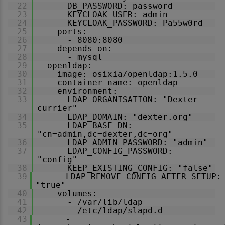
22
DB_PASSWORD: password
23
KEYCLOAK_USER: admin
24
KEYCLOAK_PASSWORD: Pa55w0rd
25
ports:
26
- 8080:8080
27
depends_on:
28
- mysql
29
openldap:
30
image: osixia/openldap:1.5.0
31
container_name: openldap
32
environment:
33
LDAP_ORGANISATION: "Dexter
currier"
34
LDAP_DOMAIN: "dexter.org"
35
LDAP_BASE_DN:
"cn=admin,dc=dexter,dc=org"
36
LDAP_ADMIN_PASSWORD: "admin"
37
LDAP_CONFIG_PASSWORD:
"config"
38
KEEP_EXISTING_CONFIG: "false"
39
LDAP_REMOVE_CONFIG_AFTER_SETUP:
"true"
40
volumes:
41
- /var/lib/ldap
42
- /etc/ldap/slapd.d
43
-