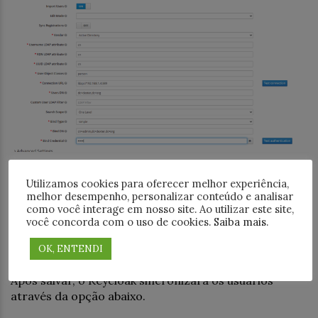
Deixaremos a opção Custom User LDAP Filter em
Utilizamos cookies para oferecer melhor experiência,
branco, já que essa opção é interessante para
melhor desempenho, personalizar conteúdo e analisar
importar apenas usuários de um determinado grupo.
como você interage em nosso site. Ao utilizar este site,
você concorda com o uso de cookies.
Saiba mais
.
Preencha o connection URL com o IP do host que
OK, ENTENDI
está rodando o ldap.
Após salvar, o Keycloak sincronizará os usuários
através da opção abaixo.