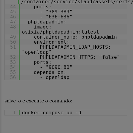
/container/service/slapd/assets/certs
44
ports:
45
- "389:389"
46
- "636:636"
47
phpldapadmin:
48
image:
osixia/phpldapadmin:latest
49
container_name: phpldapadmin
50
environment:
51
PHPLDAPADMIN_LDAP_HOSTS:
"openldap"
52
PHPLDAPADMIN_HTTPS: "false"
53
ports:
54
- "9090:80"
55
depends_on:
56
- openldap
salve-o e execute o comando:
1
docker-compose up -d