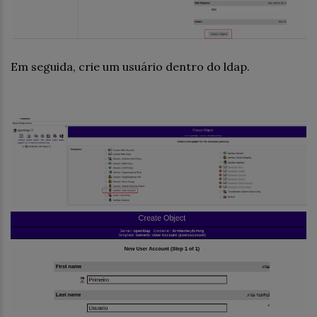
Em seguida, crie um usuário dentro do ldap.