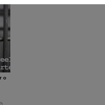
r o
PA