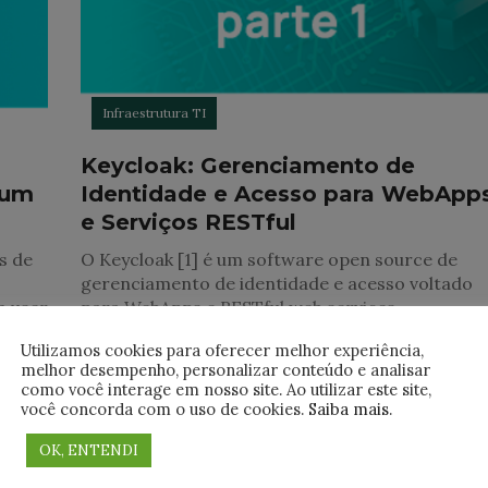
Infraestrutura TI
Keycloak: Gerenciamento de
 um
Identidade e Acesso para WebApp
e Serviços RESTful
s de
O Keycloak [1] é um software open source de
gerenciamento de identidade e acesso voltado
m user
para WebApps e RESTful web services.
base
Inicialmente desenvolvido em 2014 pela
Utilizamos cookies para oferecer melhor experiência,
comunidade de JBoss. Em
melhor desempenho, personalizar conteúdo e analisar
como você interage em nosso site. Ao utilizar este site,
você concorda com o uso de cookies.
Saiba mais
.
OK, ENTENDI