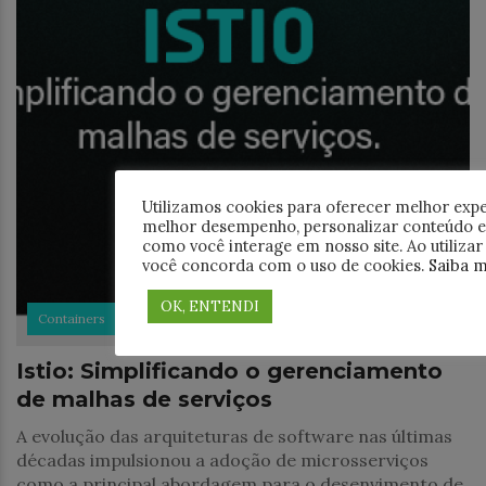
Utilizamos cookies para oferecer melhor expe
melhor desempenho, personalizar conteúdo e
como você interage em nosso site. Ao utilizar e
você concorda com o uso de cookies.
Saiba m
OK, ENTENDI
Containers
Istio: Simplificando o gerenciamento
de malhas de serviços
A evolução das arquiteturas de software nas últimas
décadas impulsionou a adoção de microsserviços
como a principal abordagem para o desenvimento de