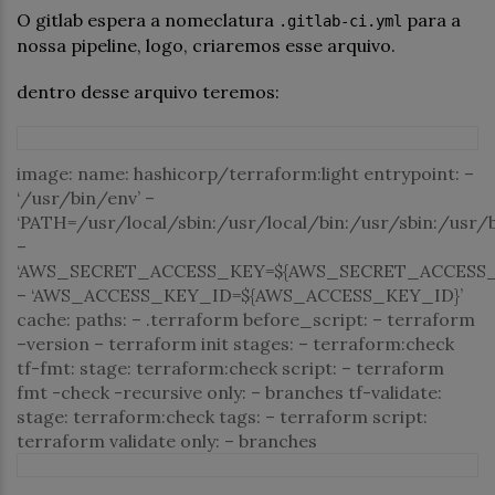
O gitlab espera a nomeclatura
para a
.gitlab-ci.yml
nossa pipeline, logo, criaremos esse arquivo.
dentro desse arquivo teremos:
image:
name:
hashicorp/terraform:light
entrypoint:
–
‘/usr/bin/env’
–
‘PATH=/usr/local/sbin:/usr/local/bin:/usr/sbin:/usr/bi
–
‘AWS_SECRET_ACCESS_KEY=${AWS_SECRET_ACCESS_
–
‘AWS_ACCESS_KEY_ID=${AWS_ACCESS_KEY_ID}’
cache:
paths:
–
.terraform
before_script:
–
terraform
–version
–
terraform
init
stages:
–
terraform:check
tf-fmt:
stage:
terraform:check
script:
–
terraform
fmt
-check
-recursive
only:
–
branches
tf-validate:
stage:
terraform:check
tags:
–
terraform
script:
terraform
validate
only:
–
branches