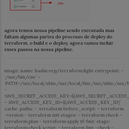
agora temos nossa pipeline sendo executada mas
faltam algumas partes do processo de deploy do
terraform, o build e o deploy, agora vamos incluir
esses passos na nossa pipeline.
image:
name:
hashicorp/terraform:light
entrypoint:
–
‘/usr/bin/env’
–
‘PATH=/usr/local/sbin:/usr/local/bin:/usr/sbin:/usr/bi
–
‘AWS_SECRET_ACCESS_KEY=${AWS_SECRET_ACCESS_
–
‘AWS_ACCESS_KEY_ID=${AWS_ACCESS_KEY_ID}’
cache:
paths:
–
.terraform
before_script:
–
terraform
–version
–
terraform
init
stages:
–
terraform:check
–
terraform:plan
–
terraform:apply
tf-fmt:
stage:
terraform:check
script:
–
terraform
fmt
-check
-