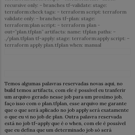
recursive
only:
–
branches
tf-validate:
stage:
terraform:check
tags:
–
terraform
script:
terraform
validate
only:
–
branches
tf-plan:
stage:
terraform:plan
script:
–
terraform
plan
-
out=”plan.tfplan”
artifacts:
name:
tfplan
paths:
–
./plan.tfplan
tf-apply:
stage:
terraform:apply
script:
–
terraform
apply
plan.tfplan
when:
manual
Temos algumas palavras reservadas novas aqui, no
build temos artifacts, com ele é possível eu tranferir
um arquivo gerado nesse job para um proxímo job,
faço isso com o plan.tfplan, esse arquivo me garante
que o que será aplicado no job apply será exatamente
o que eu vi no job de plan. Outra palavra reservada
está no job tf-apply que é o when, com ele é possível
que eu defina que um determinado job só será