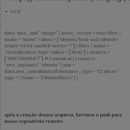
ec2.tf
data
“aws_ami”
“image”
{ most_recent =
true
filter {
name =
“name”
values = [
“ubuntu/hvm-ssd/ubuntu-
trusty-14.04-amd64-server-*”
] } filter { name =
“virtualization-type”
values = [
“hvm”
] } owners =
[
“099720109477”
] # Canonical } resource
“aws_instance”
“ubuntu”
{ ami =
data.aws_ami.ubuntu.id instance_type =
“t2.micro”
tags = { Name =
“UbuntuMicro”
} }
após a criação desses arquivos, faremos o push para
nosso repositório remoto.