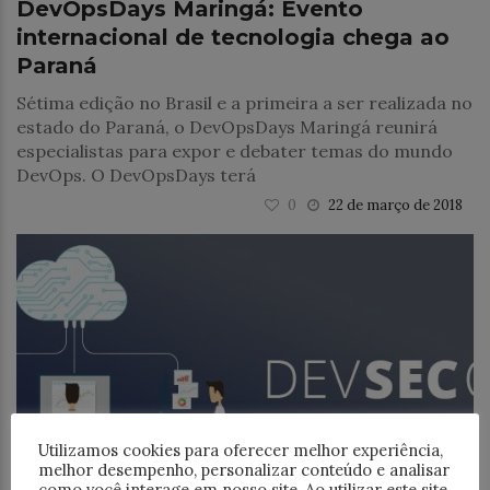
DevOpsDays Maringá: Evento
internacional de tecnologia chega ao
Paraná
Sétima edição no Brasil e a primeira a ser realizada no
estado do Paraná, o DevOpsDays Maringá reunirá
especialistas para expor e debater temas do mundo
DevOps. O DevOpsDays terá
0
22 de março de 2018
Utilizamos cookies para oferecer melhor experiência,
melhor desempenho, personalizar conteúdo e analisar
DevOps
como você interage em nosso site. Ao utilizar este site,